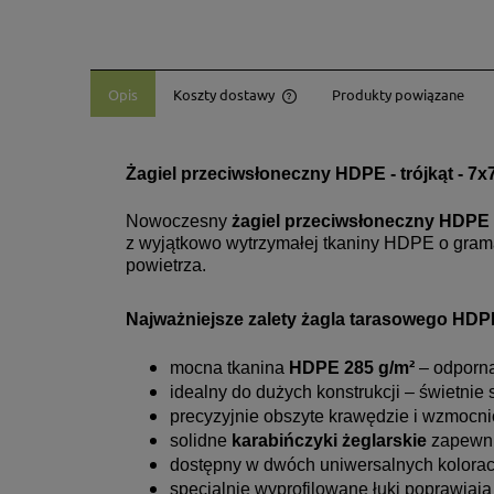
Opis
Koszty dostawy
Produkty powiązane
Cena nie zawiera ewentualny
płatności
Żagiel przeciwsłoneczny HDPE - trójkąt - 7
Nowoczesny
żagiel przeciwsłoneczny HDPE
z wyjątkowo wytrzymałej tkaniny HDPE o grama
powietrza.
Najważniejsze zalety żagla tarasowego HDP
mocna tkanina
HDPE 285 g/m²
– odporna
idealny do dużych konstrukcji – świetnie
precyzyjnie obszyte krawędzie i wzmocni
solidne
karabińczyki żeglarskie
zapewnia
dostępny w dwóch uniwersalnych kolora
specjalnie wyprofilowane łuki poprawiają