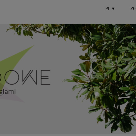
PL
▼
ZŁ