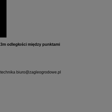
x3m odległości między punktami
 technika
biuro@zagleogrodowe.pl