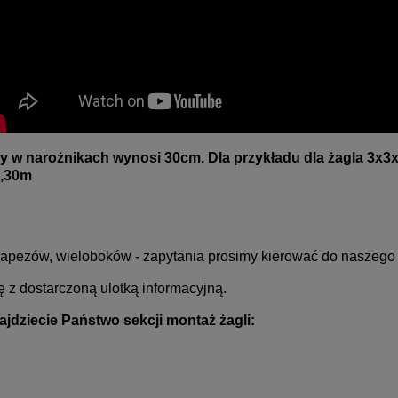
 w narożnikach wynosi 30cm. Dla przykładu dla żagla 3x3
3,30m
 trapezów, wieloboków - zapytania prosimy kierować do naszego
 z dostarczoną ulotką informacyjną.
jdziecie Państwo sekcji montaż żagli
: