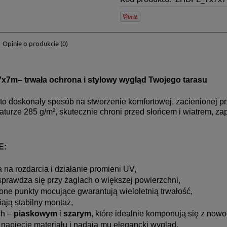
Opinie o produkcie (0)
ch kosztów
x7x7m– trwała ochrona i stylowy wygląd Twojego tarasu
to doskonały sposób na stworzenie komfortowej, zacienionej pr
turze 285 g/m², skutecznie chroni przed słońcem i wiatrem, 
E:
 na rozdarcia i działanie promieni UV,
 sprawdza się przy żaglach o większej powierzchni,
one punkty mocujące gwarantują wieloletnią trwałość,
ją stabilny montaż,
ch –
piaskowym
i
szarym
, które idealnie komponują się z nowo
 napięcie materiału i nadają mu elegancki wygląd.