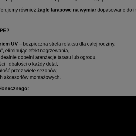
oferujemy również
żagle tarasowe na wymiar
dopasowane do in
DPE?
niem UV
– bezpieczna strefa relaksu dla całej rodziny,
”, eliminując efekt nagrzewania,
dealnie dopełni aranżację tarasu lub ogrodu,
i i dbałości o każdy detal,
wałość przez wiele sezonów,
ych akcesoriów montażowych.
wsłonecznego: