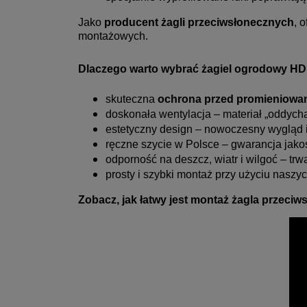
Jako
producent żagli przeciwsłonecznych
, 
montażowych.
Dlaczego warto wybrać żagiel ogrodowy H
skuteczna
ochrona przed promieniowa
doskonała wentylacja – materiał „oddycha
estetyczny design – nowoczesny wygląd i
ręczne szycie w Polsce – gwarancja jakośc
odporność na deszcz, wiatr i wilgoć – tr
prosty i szybki montaż przy użyciu nasz
Zobacz, jak łatwy jest montaż żagla przeci