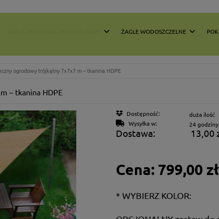
ŻAGLE PRZECIWSŁONECZNE HDPE
ŻAGLE WODOSZCZELNE
POK
neczny ogrodowy trójkątny 7x7x7 m – tkanina HDPE
 m – tkanina HDPE
Dostępność:
duża ilość
Wysyłka w:
24 godziny
Dostawa:
13,00 
Cena nie
Cena:
799,00 zł
płatnośc
*
WYBIERZ KOLOR:
OPCJONALNY zestaw do 