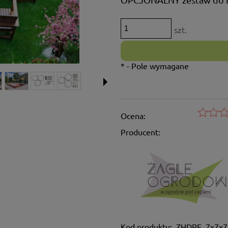
szt.
*
- Pole wymagane
Ocena:
Producent:
Kod produktu:
ZHDPE_7x7x7