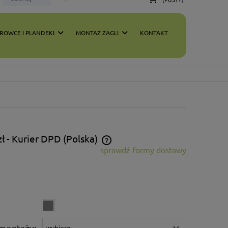
ROWCE I PLANDEKI
MONTAŻ ŻAGLI
KONTAKT
zł
- Kurier DPD
(Polska)
sprawdź formy dostawy
 zawiera ewentualnych kosztów
i
montażu: