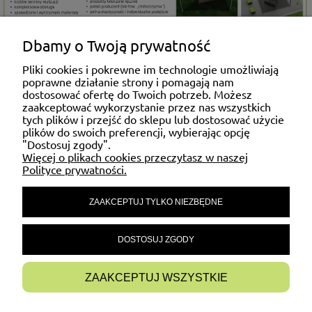
Dbamy o Twoją prywatność
ZAKUPY
Pliki cookies i pokrewne im technologie umożliwiają
poprawne działanie strony i pomagają nam
dostosować ofertę do Twoich potrzeb. Możesz
MOJE KONTO
zaakceptować wykorzystanie przez nas wszystkich
tych plików i przejść do sklepu lub dostosować użycie
plików do swoich preferencji, wybierając opcję
"Dostosuj zgody".
POMOC
Więcej o plikach cookies przeczytasz w naszej
Polityce prywatności.
ZAAKCEPTUJ TYLKO NIEZBĘDNE
MATERIAŁY INFORMACYJNE
DOSTOSUJ ZGODY
INFORMACJE
ZAAKCEPTUJ WSZYSTKIE