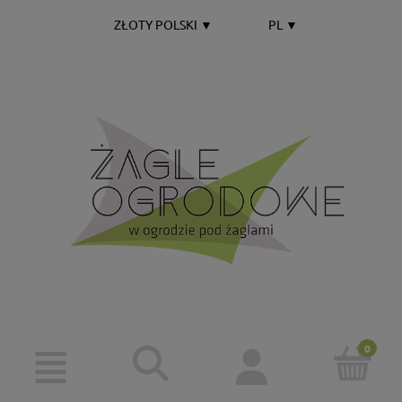
ZŁOTY POLSKI
▼
PL
▼