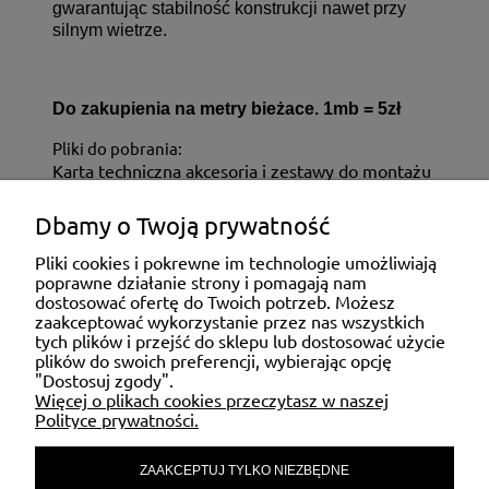
gwarantując stabilność konstrukcji nawet przy
silnym wietrze.
Do zakupienia na metry bieżace. 1mb = 5zł
Pliki do pobrania:
Karta techniczna akcesoria i zestawy do montażu
Dbamy o Twoją prywatność
ZAKUPY
Pliki cookies i pokrewne im technologie umożliwiają
poprawne działanie strony i pomagają nam
dostosować ofertę do Twoich potrzeb. Możesz
MOJE KONTO
zaakceptować wykorzystanie przez nas wszystkich
tych plików i przejść do sklepu lub dostosować użycie
plików do swoich preferencji, wybierając opcję
"Dostosuj zgody".
POMOC
Więcej o plikach cookies przeczytasz w naszej
Polityce prywatności.
ZAAKCEPTUJ TYLKO NIEZBĘDNE
MATERIAŁY INFORMACYJNE