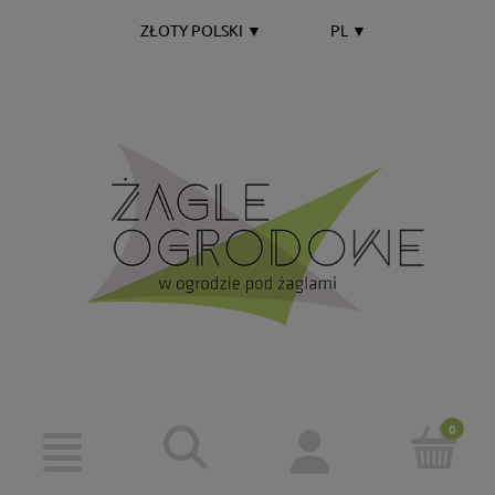
ZŁOTY POLSKI
▼
PL
▼