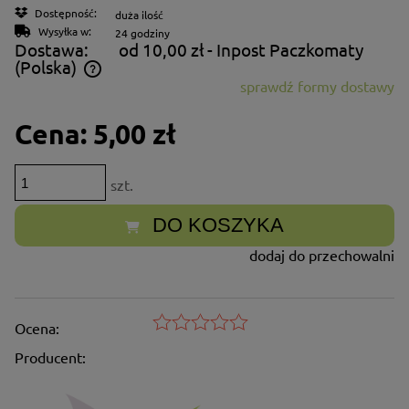
Dostępność:
duża ilość
Wysyłka w:
24 godziny
Dostawa:
od 10,00 zł
- Inpost Paczkomaty
(Polska)
sprawdź formy dostawy
Cena nie zawiera ewentualnych kosztów płatności
Cena:
5,00 zł
szt.
DO KOSZYKA
dodaj do przechowalni
Ocena:
Producent: