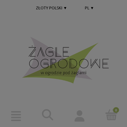
ZŁOTY POLSKI
▼
PL
▼