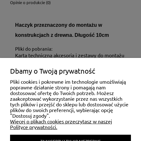
Opinie o produkcie (0)
Haczyk przeznaczony do montażu w
konstrukcjach z drewna. Długość 10cm
Pliki do pobrania:
Karta techniczna akcesoria i zestawy do montażu
Dbamy o Twoją prywatność
ZAKUPY
Pliki cookies i pokrewne im technologie umożliwiają
poprawne działanie strony i pomagają nam
dostosować ofertę do Twoich potrzeb. Możesz
MOJE KONTO
zaakceptować wykorzystanie przez nas wszystkich
tych plików i przejść do sklepu lub dostosować użycie
plików do swoich preferencji, wybierając opcję
"Dostosuj zgody".
POMOC
Więcej o plikach cookies przeczytasz w naszej
Polityce prywatności.