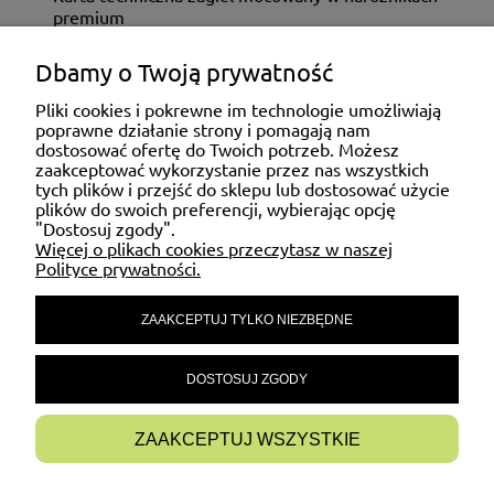
premium
Dbamy o Twoją prywatność
ZAKUPY
Pliki cookies i pokrewne im technologie umożliwiają
poprawne działanie strony i pomagają nam
dostosować ofertę do Twoich potrzeb. Możesz
MOJE KONTO
zaakceptować wykorzystanie przez nas wszystkich
tych plików i przejść do sklepu lub dostosować użycie
plików do swoich preferencji, wybierając opcję
"Dostosuj zgody".
POMOC
Więcej o plikach cookies przeczytasz w naszej
Polityce prywatności.
ZAAKCEPTUJ TYLKO NIEZBĘDNE
MATERIAŁY INFORMACYJNE
DOSTOSUJ ZGODY
INFORMACJE
ZAAKCEPTUJ WSZYSTKIE