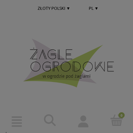
ZŁOTY POLSKI
▼
PL
▼