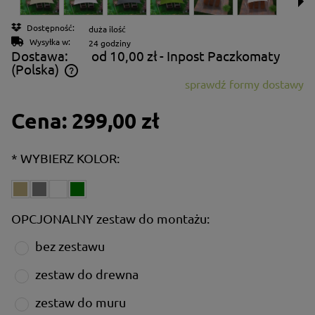
Dostępność:
duża ilość
Wysyłka w:
24 godziny
Dostawa:
od 10,00 zł
- Inpost Paczkomaty
(Polska)
sprawdź formy dostawy
Cena nie zawiera ewentualnych kosztów płatności
Cena:
299,00 zł
*
WYBIERZ KOLOR:
OPCJONALNY zestaw do montażu:
bez zestawu
zestaw do drewna
zestaw do muru