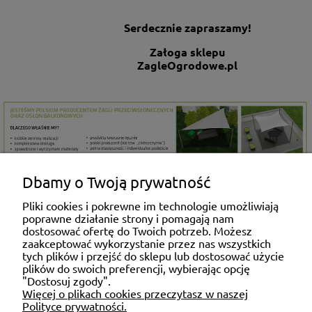
Serdecznie zapraszamy!
Załoga sklepu
ZagleOgrodowe.pl
Dbamy o Twoją prywatność
ZAKUPY
Pliki cookies i pokrewne im technologie umożliwiają
poprawne działanie strony i pomagają nam
dostosować ofertę do Twoich potrzeb. Możesz
MOJE KONTO
zaakceptować wykorzystanie przez nas wszystkich
tych plików i przejść do sklepu lub dostosować użycie
plików do swoich preferencji, wybierając opcję
"Dostosuj zgody".
POMOC
Więcej o plikach cookies przeczytasz w naszej
Polityce prywatności.