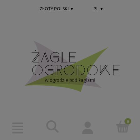
ZŁOTY POLSKI
▼
PL
▼