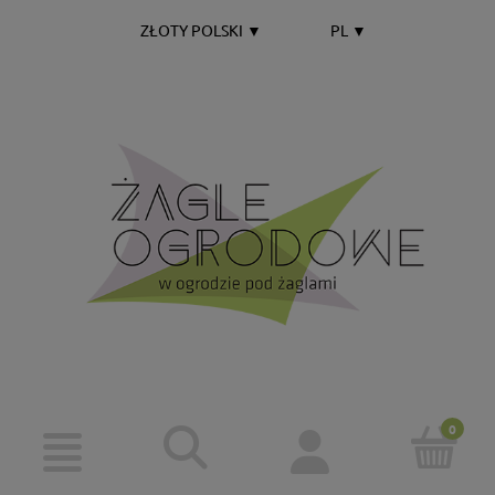
ZŁOTY POLSKI
▼
PL
▼