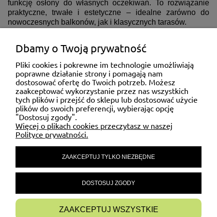
funkcję osłony do własnych oczekiwań. To rozwiązanie
praktyczne, trwałe i estetyczne – idealne zarówno do
nowoczesnych balkonów, jak i klasycznych tarasów.
Dbamy o Twoją prywatność
ZAKUPY
Pliki cookies i pokrewne im technologie umożliwiają
poprawne działanie strony i pomagają nam
dostosować ofertę do Twoich potrzeb. Możesz
MOJE KONTO
zaakceptować wykorzystanie przez nas wszystkich
tych plików i przejść do sklepu lub dostosować użycie
plików do swoich preferencji, wybierając opcję
"Dostosuj zgody".
POMOC
Więcej o plikach cookies przeczytasz w naszej
Polityce prywatności.
ZAAKCEPTUJ TYLKO NIEZBĘDNE
MATERIAŁY INFORMACYJNE
DOSTOSUJ ZGODY
INFORMACJE
ZAAKCEPTUJ WSZYSTKIE