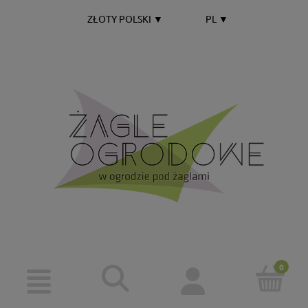
ZŁOTY POLSKI
▼
PL
▼