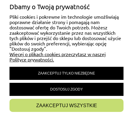
Dbamy o Twoją prywatność
ZAKUPY
Pliki cookies i pokrewne im technologie umożliwiają
poprawne działanie strony i pomagają nam
dostosować ofertę do Twoich potrzeb. Możesz
MOJE KONTO
zaakceptować wykorzystanie przez nas wszystkich
tych plików i przejść do sklepu lub dostosować użycie
plików do swoich preferencji, wybierając opcję
"Dostosuj zgody".
POMOC
Więcej o plikach cookies przeczytasz w naszej
Polityce prywatności.
ZAAKCEPTUJ TYLKO NIEZBĘDNE
MATERIAŁY INFORMACYJNE
DOSTOSUJ ZGODY
INFORMACJE
ZAAKCEPTUJ WSZYSTKIE
POKAŻ PEŁNĄ WERSJĘ STRONY