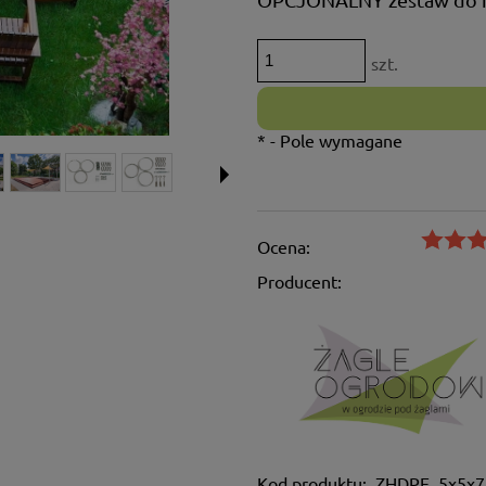
szt.
*
- Pole wymagane
Ocena:
Producent:
Kod produktu:
ZHDPE_5x5x7