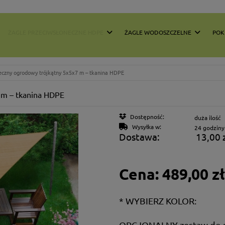
ŻAGLE PRZECIWSŁONECZNE HDPE
ŻAGLE WODOSZCZELNE
POK
neczny ogrodowy trójkątny 5x5x7 m – tkanina HDPE
 m – tkanina HDPE
Dostępność:
duża ilość
Wysyłka w:
24 godziny
Dostawa:
13,00 
Cena nie
Cena:
489,00 zł
płatnośc
*
WYBIERZ KOLOR:
OPCJONALNY zestaw do 