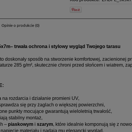
Opinie o produkcie (0)
ch kosztów
x5x7m– trwała ochrona i stylowy wygląd Twojego tarasu
to doskonały sposób na stworzenie komfortowej, zacienionej pr
turze 285 g/m², skutecznie chroni przed słońcem i wiatrem, 
E:
 na rozdarcia i działanie promieni UV,
 sprawdza się przy żaglach o większej powierzchni,
one punkty mocujące gwarantują wieloletnią trwałość,
ją stabilny montaż,
ch –
piaskowym
i
szarym
, które idealnie komponują się z nowo
 napięcie materiału i nadają mu elegancki wygląd.