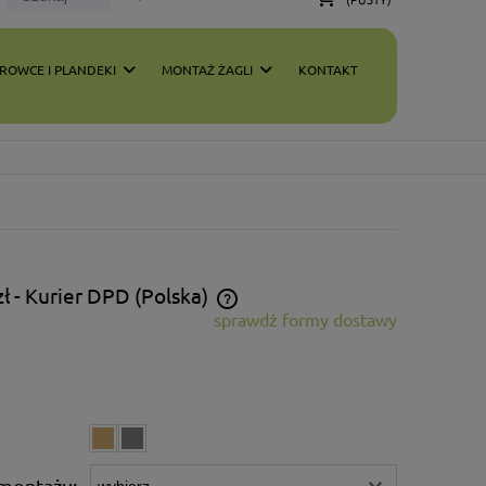
ROWCE I PLANDEKI
MONTAŻ ŻAGLI
KONTAKT
zł
- Kurier DPD
(Polska)
sprawdź formy dostawy
 zawiera ewentualnych kosztów
i
montażu: