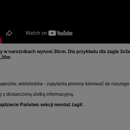
 w narożnikach wynosi 30cm. Dla przykładu dla żagla 3x3
3,30m
 trapezów, wieloboków - zapytania prosimy kierować do naszego
 z dostarczoną ulotką informacyjną.
jdziecie Państwo sekcji montaż żagli
: