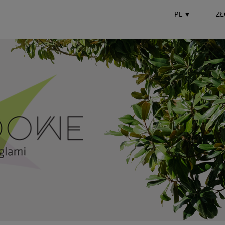
PL
▼
ZŁ