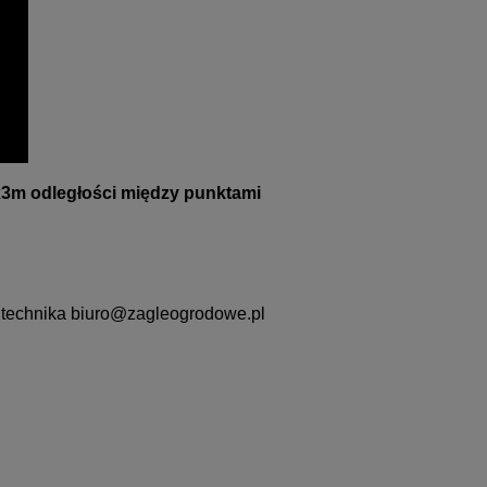
x3m odległości między punktami
 technika
biuro@zagleogrodowe.pl