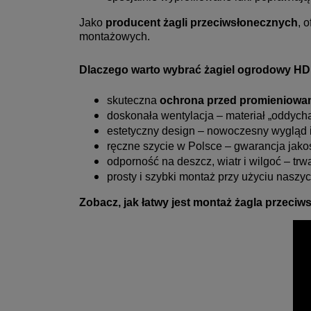
Jako
producent żagli przeciwsłonecznych
, 
montażowych.
Dlaczego warto wybrać żagiel ogrodowy H
skuteczna
ochrona przed promieniowa
doskonała wentylacja – materiał „oddycha
estetyczny design – nowoczesny wygląd i
ręczne szycie w Polsce – gwarancja jakośc
odporność na deszcz, wiatr i wilgoć – tr
prosty i szybki montaż przy użyciu nasz
Zobacz, jak łatwy jest montaż żagla przeci