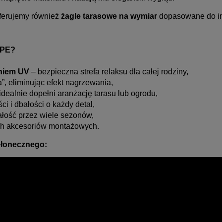
oferujemy również
żagle tarasowe na wymiar
dopasowane do in
DPE?
niem UV
– bezpieczna strefa relaksu dla całej rodziny,
”, eliminując efekt nagrzewania,
dealnie dopełni aranżację tarasu lub ogrodu,
i i dbałości o każdy detal,
wałość przez wiele sezonów,
ych akcesoriów montażowych.
wsłonecznego: