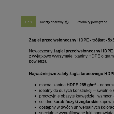
Opis
Koszty dostawy
Produkty powiązane
Cena nie zawiera ewentualny
płatności
Żagiel przeciwsłoneczny HDPE - trójkąt - 5
Nowoczesny
żagiel przeciwsłoneczny HDPE
z wyjątkowo wytrzymałej tkaniny HDPE o grama
powietrza.
Najważniejsze zalety żagla tarasowego HDP
mocna tkanina
HDPE 285 g/m²
– odporna
idealny do dużych konstrukcji – świetnie
precyzyjnie obszyte krawędzie i wzmocni
solidne
karabińczyki żeglarskie
zapewnia
dostępny w dwóch uniwersalnych kolora
specjalnie wyprofilowane łuki poprawiają