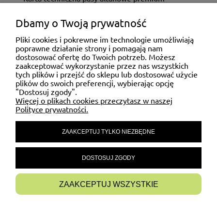
Dbamy o Twoją prywatność
ZAKUPY
Pliki cookies i pokrewne im technologie umożliwiają
poprawne działanie strony i pomagają nam
dostosować ofertę do Twoich potrzeb. Możesz
MOJE KONTO
zaakceptować wykorzystanie przez nas wszystkich
tych plików i przejść do sklepu lub dostosować użycie
plików do swoich preferencji, wybierając opcję
"Dostosuj zgody".
POMOC
Więcej o plikach cookies przeczytasz w naszej
Polityce prywatności.
ZAAKCEPTUJ TYLKO NIEZBĘDNE
MATERIAŁY INFORMACYJNE
DOSTOSUJ ZGODY
INFORMACJE
ZAAKCEPTUJ WSZYSTKIE