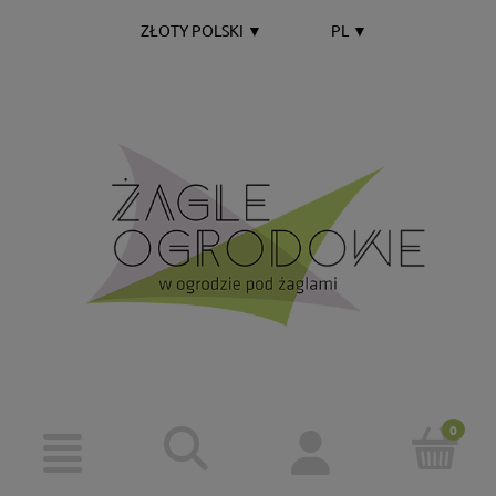
ZŁOTY POLSKI
▼
PL
▼