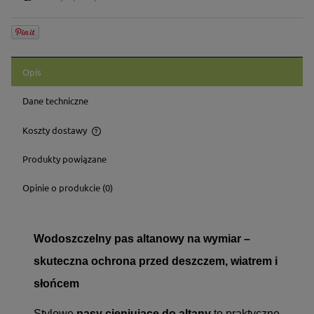
Opis
Dane techniczne
Koszty dostawy
Cena nie zawiera ewentualnych kosztów płatności
Produkty powiązane
Opinie o produkcie (0)
Wodoszczelny pas altanowy na wymiar –
skuteczna ochrona przed deszczem, wiatrem i
słońcem
Stylowe
pasy cieniujące do altany
to praktyczne