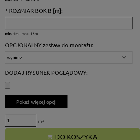
*
ROZMIAR BOK B [m]:
min: 1m - max: 16m
OPCJONALNY zestaw do montażu:
DODAJ RYSUNEK POGLĄDOWY:
Pokaż więcej opcji
m²
DO KOSZYKA