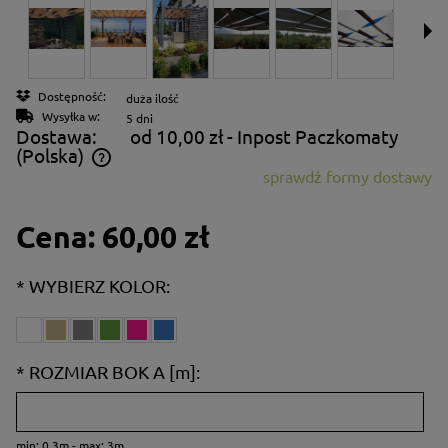
Dostępność:
duża ilość
Wysyłka w:
5 dni
Dostawa:
od 10,00 zł
- Inpost Paczkomaty
(Polska)
sprawdź formy dostawy
Cena nie zawiera ewentualnych kosztów płatności
Cena:
60,00 zł
*
WYBIERZ KOLOR:
*
ROZMIAR BOK A [m]:
min: 0.3m - max: 3m