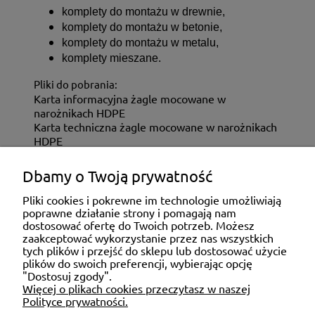
komplety do montażu w drewnie,
komplety do montażu w betonie,
komplety do montażu w metalu,
komplety mieszane.
Pliki do pobrania:
Karta informacyjna żagle mocowane w
narożnikach HDPE
Karta techniczna żagle mocowane w narożnikach
HDPE
Dbamy o Twoją prywatność
ZAKUPY
Pliki cookies i pokrewne im technologie umożliwiają
poprawne działanie strony i pomagają nam
dostosować ofertę do Twoich potrzeb. Możesz
MOJE KONTO
zaakceptować wykorzystanie przez nas wszystkich
tych plików i przejść do sklepu lub dostosować użycie
plików do swoich preferencji, wybierając opcję
"Dostosuj zgody".
POMOC
Więcej o plikach cookies przeczytasz w naszej
Polityce prywatności.