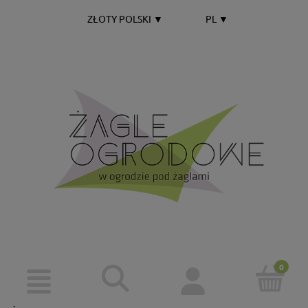
ZŁOTY POLSKI
▼
PL
▼