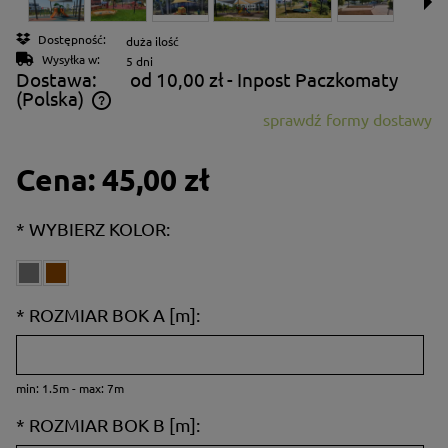
Dostępność:
duża ilość
Wysyłka w:
5 dni
Dostawa:
od 10,00 zł
- Inpost Paczkomaty
(Polska)
sprawdź formy dostawy
Cena nie zawiera ewentualnych kosztów płatności
Cena:
45,00 zł
*
WYBIERZ KOLOR:
*
ROZMIAR BOK A [m]:
min: 1.5m - max: 7m
*
ROZMIAR BOK B [m]: