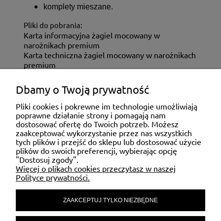
komplety mieszane.
Pliki do pobrania:
Karta informacyjna żagiel mocowany w
narożnikach premium
Karta techniczna żagiel mocowany w narożnikach
premium
Dbamy o Twoją prywatność
ZAKUPY
Pliki cookies i pokrewne im technologie umożliwiają
poprawne działanie strony i pomagają nam
dostosować ofertę do Twoich potrzeb. Możesz
MOJE KONTO
zaakceptować wykorzystanie przez nas wszystkich
tych plików i przejść do sklepu lub dostosować użycie
plików do swoich preferencji, wybierając opcję
"Dostosuj zgody".
POMOC
Więcej o plikach cookies przeczytasz w naszej
Polityce prywatności.
ZAAKCEPTUJ TYLKO NIEZBĘDNE
MATERIAŁY INFORMACYJNE