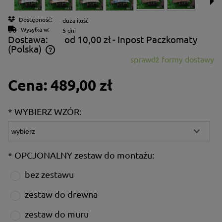
Dostępność:
duża ilość
Wysyłka w:
5 dni
Dostawa:
od 10,00 zł
- Inpost Paczkomaty
(Polska)
sprawdź formy dostawy
Cena nie zawiera ewentualnych kosztów płatności
Cena:
489,00 zł
*
WYBIERZ WZÓR:
*
OPCJONALNY zestaw do montażu:
bez zestawu
zestaw do drewna
zestaw do muru