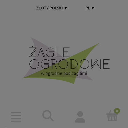
ZŁOTY POLSKI
▼
PL
▼