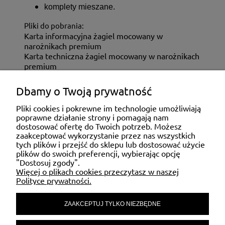
komplety mieszane.
Pliki do pobrania:
Karta informacyjna żagiel mocowany w
narożnikach premium
Karta techniczna żagiel mocowany w narożnikach
premium
Dbamy o Twoją prywatność
ZAKUPY
Pliki cookies i pokrewne im technologie umożliwiają
poprawne działanie strony i pomagają nam
dostosować ofertę do Twoich potrzeb. Możesz
MOJE KONTO
zaakceptować wykorzystanie przez nas wszystkich
tych plików i przejść do sklepu lub dostosować użycie
plików do swoich preferencji, wybierając opcję
"Dostosuj zgody".
POMOC
Więcej o plikach cookies przeczytasz w naszej
Polityce prywatności.
ZAAKCEPTUJ TYLKO NIEZBĘDNE
MATERIAŁY INFORMACYJNE