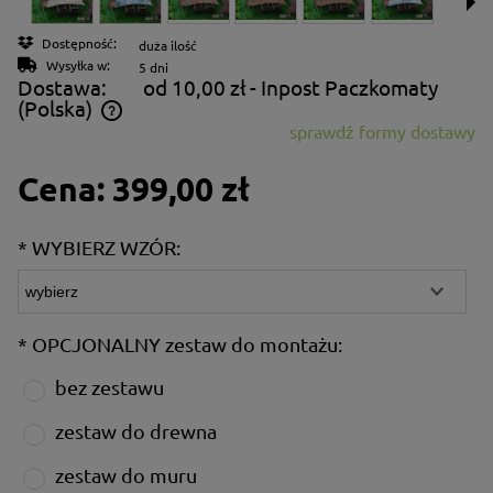
Dostępność:
duża ilość
Wysyłka w:
5 dni
Dostawa:
od 10,00 zł
- Inpost Paczkomaty
(Polska)
sprawdź formy dostawy
Cena nie zawiera ewentualnych kosztów płatności
Cena:
399,00 zł
*
WYBIERZ WZÓR:
*
OPCJONALNY zestaw do montażu:
bez zestawu
zestaw do drewna
zestaw do muru