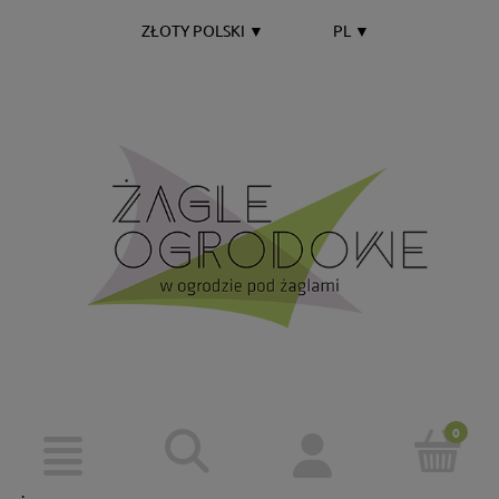
ZŁOTY POLSKI
▼
PL
▼