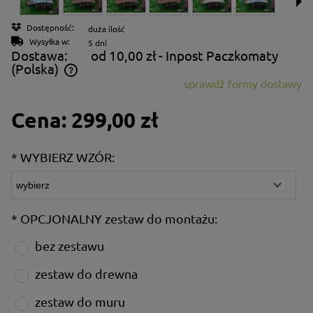
Dostępność:
duża ilość
Wysyłka w:
5 dni
Dostawa:
od 10,00 zł
- Inpost Paczkomaty
(Polska)
sprawdź formy dostawy
Cena nie zawiera ewentualnych kosztów płatności
Cena:
299,00 zł
*
WYBIERZ WZÓR:
*
OPCJONALNY zestaw do montażu:
bez zestawu
zestaw do drewna
zestaw do muru