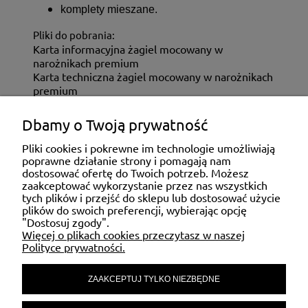
komplety mieszane.
Pliki do pobrania:
Karta informacyjna żagiel mocowany w
narożnikach premium
Karta techniczna żagiel mocowany w narożnikach
premium
Dbamy o Twoją prywatność
ZAKUPY
Pliki cookies i pokrewne im technologie umożliwiają
poprawne działanie strony i pomagają nam
dostosować ofertę do Twoich potrzeb. Możesz
MOJE KONTO
zaakceptować wykorzystanie przez nas wszystkich
tych plików i przejść do sklepu lub dostosować użycie
plików do swoich preferencji, wybierając opcję
"Dostosuj zgody".
POMOC
Więcej o plikach cookies przeczytasz w naszej
Polityce prywatności.
ZAAKCEPTUJ TYLKO NIEZBĘDNE
MATERIAŁY INFORMACYJNE