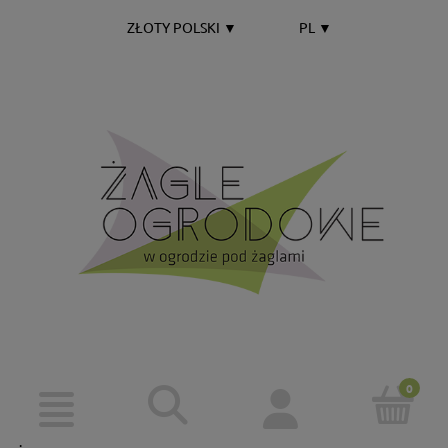
ZŁOTY POLSKI
▼
PL
▼