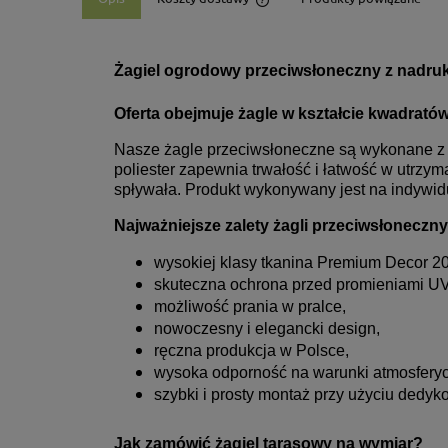
Cena nie zawiera ewentualny
płatności
Żagiel ogrodowy przeciwsłoneczny z nadruk
Oferta obejmuje żagle w kształcie kwadratów
Nasze żagle przeciwsłoneczne są wykonane z w
poliester zapewnia trwałość i łatwość w utr
spływała. Produkt wykonywany jest na indywi
Najważniejsze zalety żagli przeciwsłoneczn
wysokiej klasy tkanina Premium Decor 20
skuteczna ochrona przed promieniami UV
możliwość prania w pralce,
nowoczesny i elegancki design,
ręczna produkcja w Polsce,
wysoka odporność na warunki atmosfery
szybki i prosty montaż przy użyciu dedy
Jak zamówić żagiel tarasowy na wymiar?