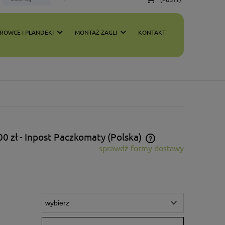
ROWCE I PLANDEKI
MONTAŻ ŻAGLI
KONTAKT
00 zł
- Inpost Paczkomaty
(Polska)
sprawdź formy dostawy
Cena nie zawiera ewentualnych kosztów
płatności