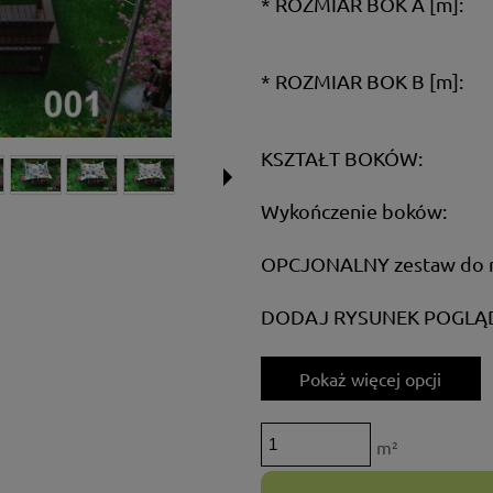
*
ROZMIAR BOK A [m]:
*
ROZMIAR BOK B [m]:
KSZTAŁT BOKÓW:
Wykończenie boków:
OPCJONALNY zestaw do 
DODAJ RYSUNEK POGLĄ
Pokaż więcej opcji
m²