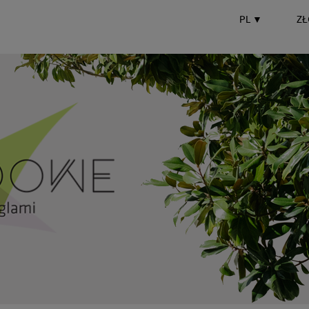
PL
▼
ZŁ