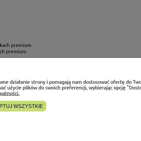
ikach premium
ach premium
POMOC
MATERIAŁY INFOR
rawne działanie strony i pomagają nam dostosować ofertę do T
Jak wybrać żagiel ?
Ulotki informacyjne
wać użycie plików do swoich preferencji, wybierając opcję "Dost
watności.
FAQ
Schematy Montażu
Blog
PTUJ WSZYSTKIE
Sklep internetowy Shoper Premium