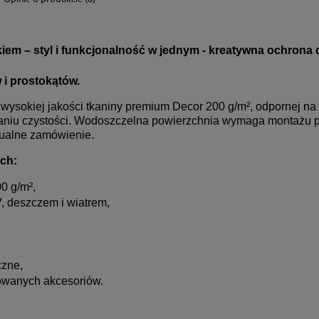
ch kosztów
iem – styl i funkcjonalność w jednym - kreatywna ochrona 
 i prostokątów.
ysokiej jakości tkaniny premium Decor 200 g/m², odpornej na
zymaniu czystości. Wodoszczelna powierzchnia wymaga montażu
dualne zamówienie.
ych:
0 g/m²,
, deszczem i wiatrem,
czne,
kowanych akcesoriów.