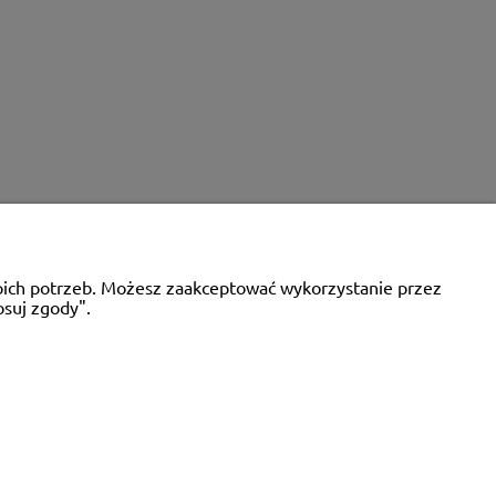
MACYJNE
INFORMACJE
woich potrzeb. Możesz zaakceptować wykorzystanie przez
O nas
osuj zgody".
Numer konta
Kontakt