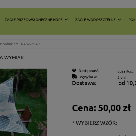
ŻAGLE PRZECIWSŁONECZNE HDPE
ŻAGLE WODOSZCZELNE
POK
y z nadrukiem - NA WYMIAR
 NA WYMIAR
Dostępność:
duża ilość
Wysyłka w:
5 dni
Dostawa:
od 10,
Cena:
50,00 zł
*
WYBIERZ WZÓR: