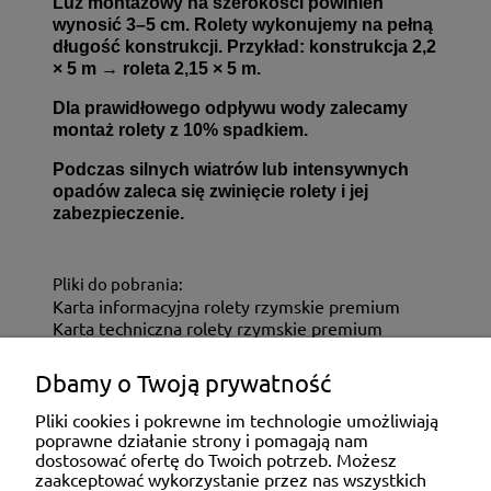
Luz montażowy na szerokości powinien
wynosić 3–5 cm. Rolety wykonujemy na pełną
długość konstrukcji. Przykład: konstrukcja 2,2
× 5 m → roleta 2,15 × 5 m.
Dla prawidłowego odpływu wody zalecamy
montaż rolety z 10% spadkiem.
Podczas silnych wiatrów lub intensywnych
opadów zaleca się zwinięcie rolety i jej
zabezpieczenie.
Pliki do pobrania:
Karta informacyjna rolety rzymskie premium
Karta techniczna rolety rzymskie premium
Dbamy o Twoją prywatność
ZAKUPY
Pliki cookies i pokrewne im technologie umożliwiają
poprawne działanie strony i pomagają nam
dostosować ofertę do Twoich potrzeb. Możesz
MOJE KONTO
zaakceptować wykorzystanie przez nas wszystkich