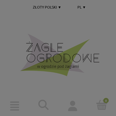
ZŁOTY POLSKI
▼
PL
▼