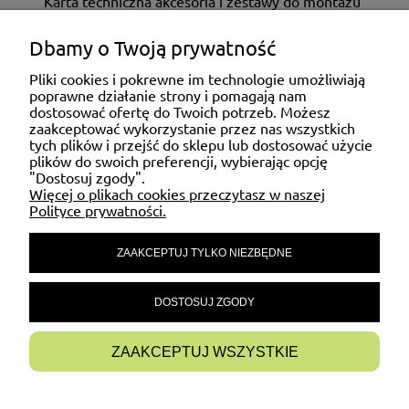
Karta techniczna akcesoria i zestawy do montażu
Dbamy o Twoją prywatność
ZAKUPY
Pliki cookies i pokrewne im technologie umożliwiają
poprawne działanie strony i pomagają nam
dostosować ofertę do Twoich potrzeb. Możesz
MOJE KONTO
zaakceptować wykorzystanie przez nas wszystkich
tych plików i przejść do sklepu lub dostosować użycie
plików do swoich preferencji, wybierając opcję
"Dostosuj zgody".
POMOC
Więcej o plikach cookies przeczytasz w naszej
Polityce prywatności.
ZAAKCEPTUJ TYLKO NIEZBĘDNE
MATERIAŁY INFORMACYJNE
DOSTOSUJ ZGODY
INFORMACJE
ZAAKCEPTUJ WSZYSTKIE