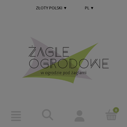
ZŁOTY POLSKI
▼
PL
▼