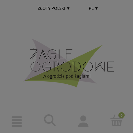
ZŁOTY POLSKI
▼
PL
▼