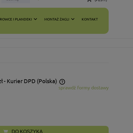
ROWCE I PLANDEKI
MONTAŻ ŻAGLI
KONTAKT
zł
- Kurier DPD
(Polska)
sprawdź formy dostawy
 zawiera ewentualnych kosztów
i
DO KOSZYKA