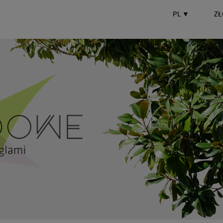
PL
▼
ZŁ