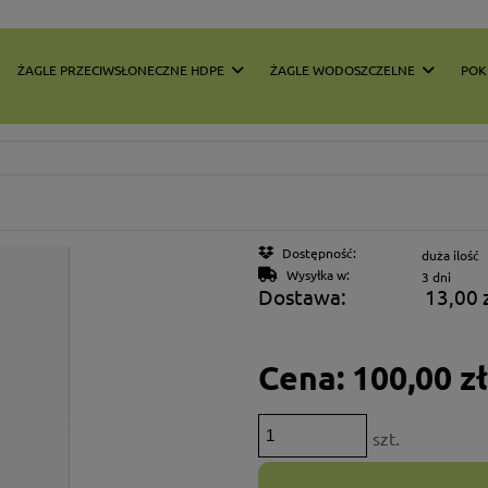
ŻAGLE PRZECIWSŁONECZNE HDPE
ŻAGLE WODOSZCZELNE
POK
Dostępność:
duża ilość
Wysyłka w:
3 dni
Dostawa:
13,00 
Cena nie
Cena:
100,00 zł
płatnośc
szt.