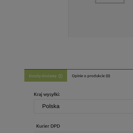
Koszty dostawy
Opinie o produkcie (0)
Cena nie zawiera ewentualnych kosztów
Kraj wysyłki:
płatności
Kurier DPD