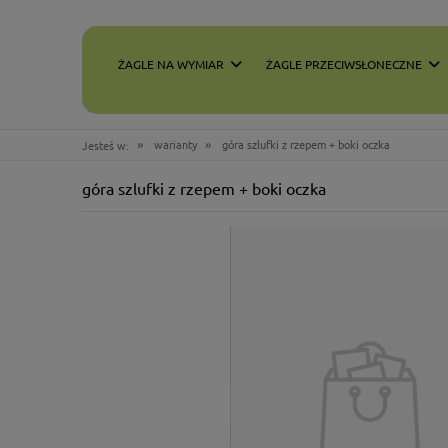
ŻAGLE NA WYMIAR
ŻAGLE PRZECIWSŁONECZNE
»
»
warianty
góra szlufki z rzepem + boki oczka
Jesteś w:
góra szlufki z rzepem + boki oczka