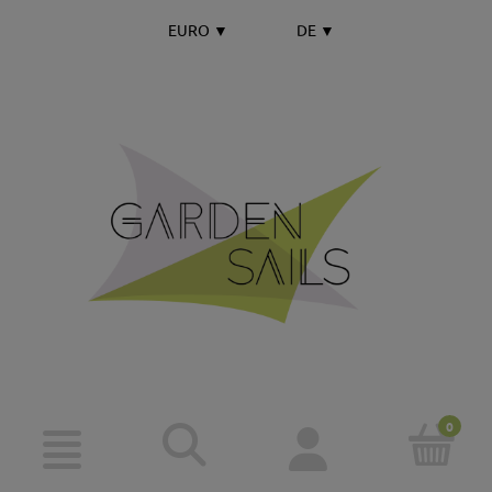
EURO
▼
DE
▼