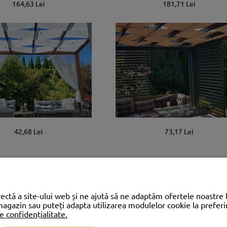
164,63 Lei
181,71 Lei
42,68 Lei
73,17 Lei
ectă a site-ului web și ne ajută să ne adaptăm ofertele noastre 
 magazin sau puteți adapta utilizarea modulelor cookie la prefe
e confidențialitate.
CONTUL MEU