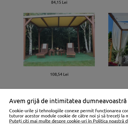
84,15 Lei
108,54 Lei
Avem grijă de intimitatea dumneavoastră
Cookie-urile și tehnologiile conexe permit funcționarea cor
tuturor acestor module cookie de către noi și să treceți la
Puteți citi mai multe despre cookie-uri în Politica noastră d
SHOPPING
AJUTOR