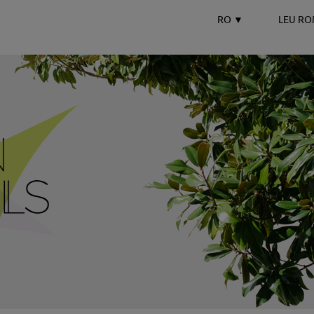
RO
▼
LEU R