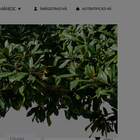
OMÂNESC
▼
ÎNREGISTRAȚI-VĂ
AUTENTIFICAȚI-VĂ
(GOL)