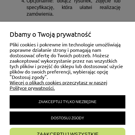
Opcjonalnie: dołącz rysunek, zdjęcie lub
specyfikację, która ułatwi realizację
zamówienia.
Dbamy o Twoją prywatność
ZAKUPY
Pliki cookies i pokrewne im technologie umożliwiają
poprawne działanie strony i pomagają nam
dostosować ofertę do Twoich potrzeb. Możesz
MOJE KONTO
zaakceptować wykorzystanie przez nas wszystkich
tych plików i przejść do sklepu lub dostosować użycie
plików do swoich preferencji, wybierając opcję
"Dostosuj zgody".
POMOC
Więcej o plikach cookies przeczytasz w naszej
Polityce prywatności.
ZAAKCEPTUJ TYLKO NIEZBĘDNE
MATERIAŁY INFORMACYJNE
DOSTOSUJ ZGODY
INFORMACJE
ZAAKCEPTUJ WSZYSTKIE