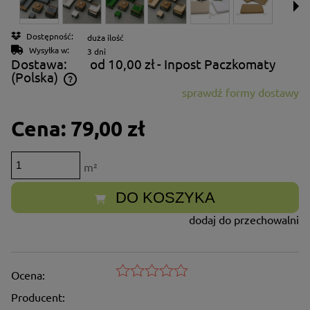
Dostępność:
duża ilość
Wysyłka w:
3 dni
Dostawa:
od 10,00 zł
- Inpost Paczkomaty
(Polska)
sprawdź formy dostawy
Cena nie zawiera ewentualnych kosztów płatności
Cena:
79,00 zł
m²
DO KOSZYKA
dodaj do przechowalni
Ocena:
Producent: