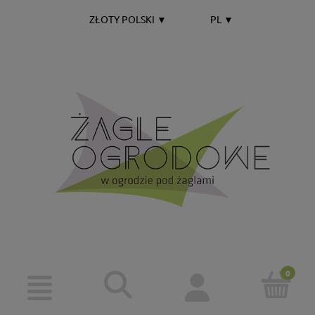
ZŁOTY POLSKI
▼
PL
▼