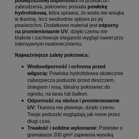
podwyższonej odporności
na przetarcia i
zabrudzenia, pokrowiec posiada
powłokę
hydrofobową
, która sprawia, że woda nie wsiąka
w tkaninę, lecz swobodnie spływa po jej
powierzchni. Dodatkowo materiał jest
odporny
na promieniowanie UV
, dzięki czemu nie
blaknie i zachowuje elegancki wygląd nawet przy
intensywnym nasłonecznieniu.
Najważniejsze zalety pokrowca:
Wodoodporność i ochrona przed
wilgocią:
Powłoka hydrofobowa skutecznie
zabezpiecza poduszki przed deszczem,
śniegiem i rosą. Idealny pokrowiec do
ogrodu, na taras lub balkon.
Odporność na słońce i promieniowanie
UV:
Tkanina nie płowieje, dzięki czemu
Twoje poduszki wyglądają jak nowe przez
długi czas.
Trwałość i solidne wykonanie:
Poliester o
gramaturze 200 g/m² zapewnia wysoką