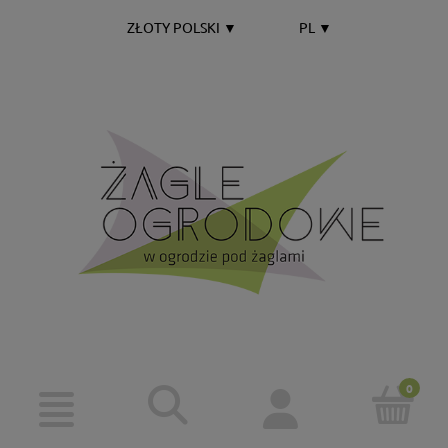
ZŁOTY POLSKI
▼
PL
▼