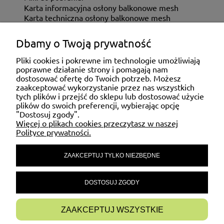
Karta informacyjna osłony balkonowe mesh
Karta techniczna osłony balkonowe mesh
Dbamy o Twoją prywatność
ZAKUPY
Pliki cookies i pokrewne im technologie umożliwiają
poprawne działanie strony i pomagają nam
dostosować ofertę do Twoich potrzeb. Możesz
MOJE KONTO
zaakceptować wykorzystanie przez nas wszystkich
tych plików i przejść do sklepu lub dostosować użycie
plików do swoich preferencji, wybierając opcję
"Dostosuj zgody".
POMOC
Więcej o plikach cookies przeczytasz w naszej
Polityce prywatności.
ZAAKCEPTUJ TYLKO NIEZBĘDNE
MATERIAŁY INFORMACYJNE
DOSTOSUJ ZGODY
INFORMACJE
ZAAKCEPTUJ WSZYSTKIE