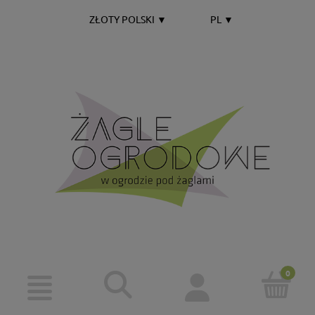
ZŁOTY POLSKI
▼
PL
▼