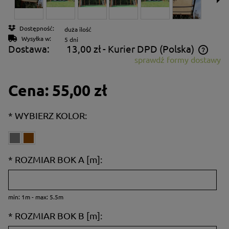
Dostępność:
duża ilość
Wysyłka w:
5 dni
Dostawa:
13,00 zł
- Kurier DPD
(Polska)
sprawdź formy dostawy
Cena nie zawiera ewentualnych kosztów płatności
Cena:
55,00 zł
*
WYBIERZ KOLOR:
*
ROZMIAR BOK A [m]:
min: 1m - max: 5.5m
*
ROZMIAR BOK B [m]: