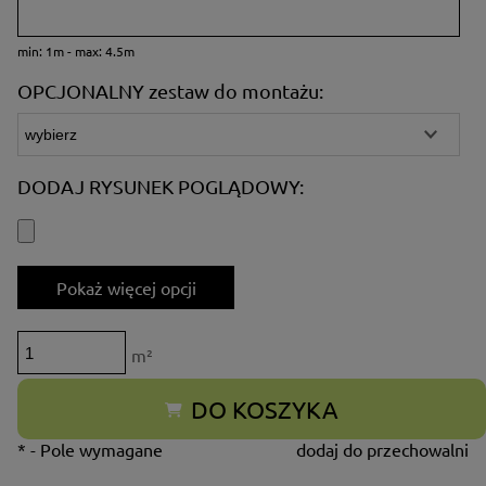
min: 1m - max: 4.5m
OPCJONALNY zestaw do montażu:
DODAJ RYSUNEK POGLĄDOWY:
Pokaż więcej opcji
m²
DO KOSZYKA
*
- Pole wymagane
dodaj do przechowalni