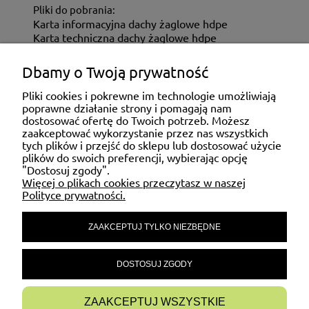
Pliki do pobrania:
Karta informacyjna dachy żaglowe hdpe
Karta techniczna dachy żaglowe hdpe
Dbamy o Twoją prywatność
ZAKUPY
Pliki cookies i pokrewne im technologie umożliwiają
poprawne działanie strony i pomagają nam
dostosować ofertę do Twoich potrzeb. Możesz
MOJE KONTO
zaakceptować wykorzystanie przez nas wszystkich
tych plików i przejść do sklepu lub dostosować użycie
plików do swoich preferencji, wybierając opcję
"Dostosuj zgody".
POMOC
Więcej o plikach cookies przeczytasz w naszej
Polityce prywatności.
ZAAKCEPTUJ TYLKO NIEZBĘDNE
MATERIAŁY INFORMACYJNE
DOSTOSUJ ZGODY
INFORMACJE
ZAAKCEPTUJ WSZYSTKIE