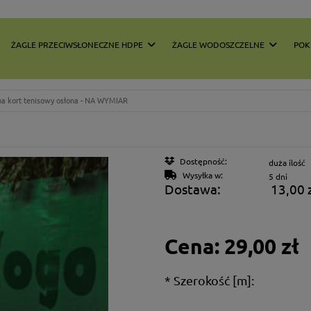
ŻAGLE PRZECIWSŁONECZNE HDPE
ŻAGLE WODOSZCZELNE
POK
na kort tenisowy osłona - NA WYMIAR
Dostępność:
duża ilość
Wysyłka w:
5 dni
Dostawa:
13,00 
Cena nie
płatnośc
Cena:
29,00 zł
*
Szerokość [m]: