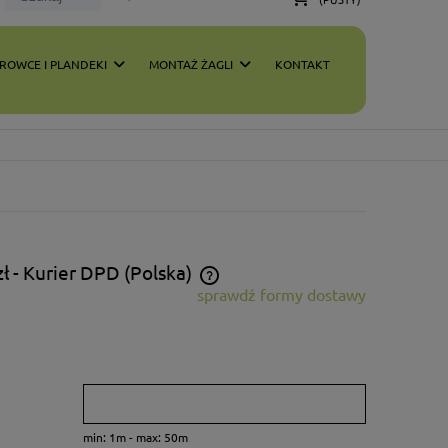
ROWCE I PLANDEKI
MONTAŻ ŻAGLI
KONTAKT
zł
- Kurier DPD
(Polska)
sprawdź formy dostawy
 zawiera ewentualnych kosztów
i
min: 1m - max: 50m