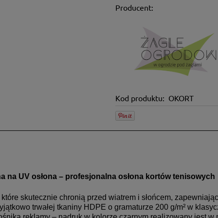
Producent:
Kod produktu:
OKORT
ch kosztów
na na UV osłona – profesjonalna osłona kortów tenisowych
które skutecznie chronią przed wiatrem i słońcem, zapewniając 
ątkowo trwałej tkaniny HDPE o gramaturze 200 g/m² w klasycz
ośnika reklamy – nadruk w kolorze czarnym realizowany jest 