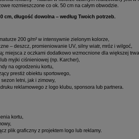
żowe rozmieszczone co ok. 50 cm na całym obwodzie.
0 cm, długość dowolna – według Twoich potrzeb.
aturze 200 g/m² w intensywnie zielonym kolorze,
e – deszcz, promieniowanie UV, silny wiatr, mróz i wilgoć,
ią; miejsca z oczkami dodatkowo wzmocnione dla większej trwa
b myjki ciśnieniowej (np. Karcher),
ndy na ogrodzeniu kortu,
ący prestiż obiektu sportowego,
sezon letni, jak i zimowy,
ruku reklamowego z logo klubu, sponsora lub partnera.
nia kortu,
mowy,
cz plik graficzny z projektem logo lub reklamy.