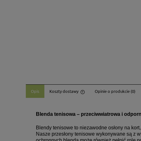
Opis
Koszty dostawy
Opinie o produkcie (0)
Cena nie zawiera ewentualny
płatności
Blenda tenisowa – przeciwwiatrowa i odpor
Blendy tenisowe to niezawodne osłony na kort, 
Nasze przesłony tenisowe wykonywane są z wyj
ochronnych blenda może również pełnić rolę n