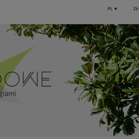
PL
▼
ZŁ