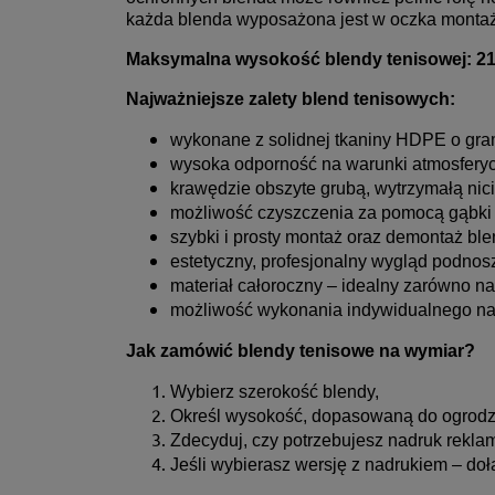
każda blenda wyposażona jest w oczka monta
Maksymalna wysokość blendy tenisowej: 21
Najważniejsze zalety blend tenisowych:
wykonane z solidnej tkaniny HDPE o gram
wysoka odporność na warunki atmosferyczn
krawędzie obszyte grubą, wytrzymałą nic
możliwość czyszczenia za pomocą gąbki lu
szybki i prosty montaż oraz demontaż ble
estetyczny, profesjonalny wygląd podnosz
materiał całoroczny – idealny zarówno na 
możliwość wykonania indywidualnego nad
Jak zamówić blendy tenisowe na wymiar?
Wybierz szerokość blendy,
Określ wysokość, dopasowaną do ogrodze
Zdecyduj, czy potrzebujesz nadruk rekla
Jeśli wybierasz wersję z nadrukiem – dołą