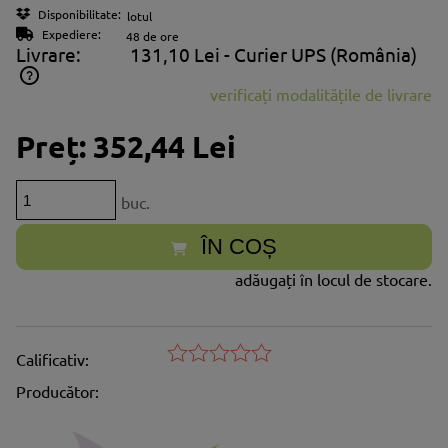
Disponibilitate:
lotul
Expediere:
48 de ore
Livrare:
131,10 Lei
- Curier UPS
(România)
verificați modalitățile de livrare
Prețul nu include eventualele costuri aferente plăților
Preț:
352,44 Lei
buc.
ÎN COȘ
adăugați în locul de stocare.
Calificativ:
Producător: