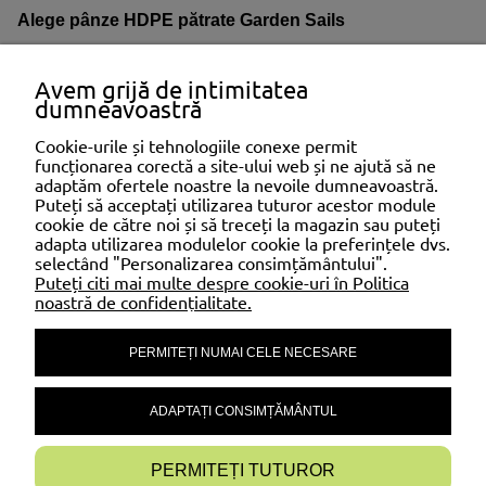
Alege pânze HDPE pătrate Garden Sails
Pe
Gardensails.eu
poți selecta pânza potrivită proiectului
Avem grijă de intimitatea
tău, beneficiind de
protecție UV, ventilație naturală și
dumneavoastră
versatilitate
. Investește într-o
soluție profesională de
umbrire
, concepută pentru eficiență, durabilitate și confort.
Cookie-urile și tehnologiile conexe permit
funcționarea corectă a site-ului web și ne ajută să ne
adaptăm ofertele noastre la nevoile dumneavoastră.
SHOPPING
Puteți să acceptați utilizarea tuturor acestor module
cookie de către noi și să treceți la magazin sau puteți
adapta utilizarea modulelor cookie la preferințele dvs.
selectând "Personalizarea consimțământului".
AJUTOR
Puteți citi mai multe despre cookie-uri în Politica
noastră de confidențialitate.
PERMITEȚI NUMAI CELE NECESARE
CONTUL MEU
ADAPTAȚI CONSIMȚĂMÂNTUL
INFORMAȚII
PERMITEȚI TUTUROR