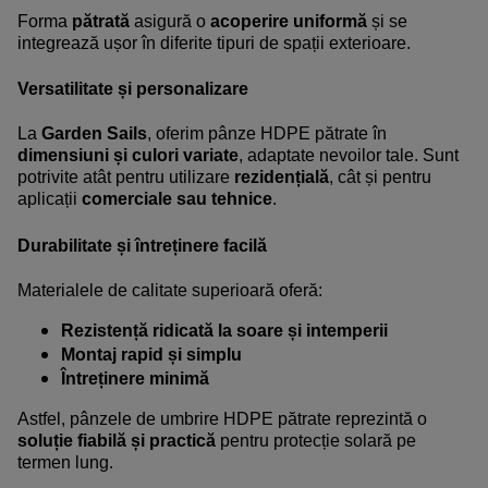
Forma
pătrată
asigură o
acoperire uniformă
și se
integrează ușor în diferite tipuri de spații exterioare.
Versatilitate și personalizare
La
Garden Sails
, oferim pânze HDPE pătrate în
dimensiuni și culori variate
, adaptate nevoilor tale. Sunt
potrivite atât pentru utilizare
rezidențială
, cât și pentru
aplicații
comerciale sau tehnice
.
Durabilitate și întreținere facilă
Materialele de calitate superioară oferă:
Rezistență ridicată la soare și intemperii
Montaj rapid și simplu
Întreținere minimă
Astfel, pânzele de umbrire HDPE pătrate reprezintă o
soluție fiabilă și practică
pentru protecție solară pe
termen lung.