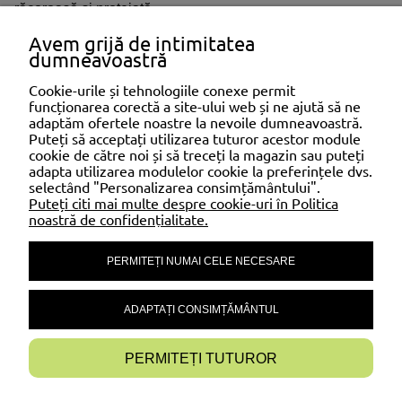
răcoroasă și protejată.
Avem grijă de intimitatea
Pe Gardensails.eu găsești produse adaptate nevoilor tale,
dumneavoastră
astfel încât să te bucuri de relaxare în aer liber pe tot
parcursul sezonului cald.
Cookie-urile și tehnologiile conexe permit
funcționarea corectă a site-ului web și ne ajută să ne
adaptăm ofertele noastre la nevoile dumneavoastră.
SHOPPING
Puteți să acceptați utilizarea tuturor acestor module
cookie de către noi și să treceți la magazin sau puteți
adapta utilizarea modulelor cookie la preferințele dvs.
selectând "Personalizarea consimțământului".
AJUTOR
Puteți citi mai multe despre cookie-uri în Politica
noastră de confidențialitate.
PERMITEȚI NUMAI CELE NECESARE
CONTUL MEU
ADAPTAȚI CONSIMȚĂMÂNTUL
INFORMAȚII
PERMITEȚI TUTUROR