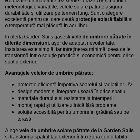
Realizate din materiale rezistente la raze UV și condiții
meteorologice variabile, velele solare pătrate asigură
durabilitate și utilizare pe termen lung. Sunt o alegere
excelentă pentru cei care caută
protecție solară fiabilă
și
o temperatură mai plăcută în aer liber.
În oferta Garden Sails găsești
vele de umbrire pătrate în
diferite dimensiuni
, ușor de adaptat nevoilor tale.
Instalarea este simplă, iar întreținerea minimă, ceea ce le
transformă într-o soluție practică și economică pentru orice
spațiu exterior.
Avantajele velelor de umbrire pătrate:
protecție eficientă împotriva soarelui și radiațiilor UV
design modern și integrare ușoară în orice spațiu
materiale durabile și rezistente la intemperii
montaj rapid și utilizare zilnică fără probleme
soluție accesibilă pentru umbrire în grădină sau pe
terasă
Alege
vele de umbrire solare pătrate de la Garden Sails
și transformă spațiul tău exterior într-o zonă confortabilă,