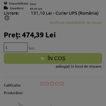
Disponibilitate:
lotul
Expediere:
48 de ore
Livrare:
131,10 Lei
- Curier UPS
(România)
verificați modalitățile de livrare
Prețul nu include eventualele costuri aferente plăților
Preț:
474,39 Lei
buc.
ÎN COȘ
adăugați în locul de stocare.
Calificativ:
Producător: