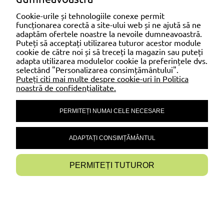
capace și conectori pentru țevi.
Cookie-urile și tehnologiile conexe permit
funcționarea corectă a site-ului web și ne ajută să ne
adaptăm ofertele noastre la nevoile dumneavoastră.
SHOPPING
Puteți să acceptați utilizarea tuturor acestor module
cookie de către noi și să treceți la magazin sau puteți
adapta utilizarea modulelor cookie la preferințele dvs.
selectând "Personalizarea consimțământului".
AJUTOR
Puteți citi mai multe despre cookie-uri în Politica
noastră de confidențialitate.
PERMITEȚI NUMAI CELE NECESARE
CONTUL MEU
ADAPTAȚI CONSIMȚĂMÂNTUL
INFORMAȚII
PERMITEȚI TUTUROR
AFIȘAȚI VERSIUNEA COMPLETĂ A PAGINII
Sklep internetowy Shoper Premium