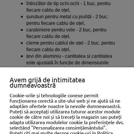
întinzător de tip ochi-ochi - 1 buc. pentru
fiecare cablu de oțel,
șuruburi pentru metal cu piuliță - 2 buc.
pentru fiecare cablu de oțel,
carabiniere pentru vele - 2 buc. pentru
fiecare cablu de oțel,
cleme pentru cablul de oțel - 2 buc. pentru
fiecare cablu de oțel,
țevi din aluminiu - cantitatea și cantitatea
este ajustată în funcție de dimensiunile
prelatei,
capace și conectori pentru țevi.
Avem grijă de intimitatea
dumneavoastră
Cookie-urile și tehnologiile conexe permit
funcționarea corectă a site-ului web și ne ajută să ne
adaptăm ofertele noastre la nevoile dumneavoastră.
SHOPPING
Puteți să acceptați utilizarea tuturor acestor module
cookie de către noi și să treceți la magazin sau puteți
adapta utilizarea modulelor cookie la preferințele dvs.
selectând "Personalizarea consimțământului".
AJUTOR
Puteți citi mai multe despre cookie-uri în Politica