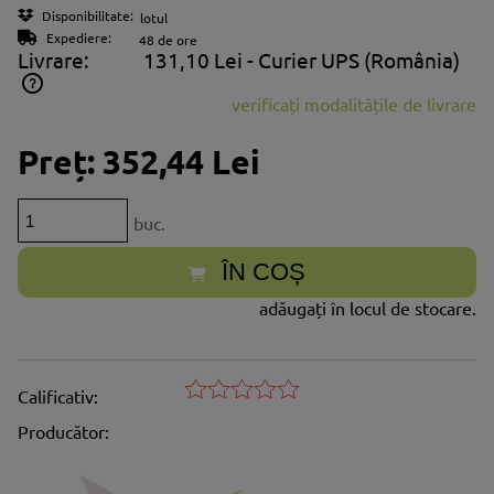
Disponibilitate:
lotul
Expediere:
48 de ore
Livrare:
131,10 Lei
- Curier UPS
(România)
verificați modalitățile de livrare
Prețul nu include eventualele costuri aferente plăților
Preț:
352,44 Lei
buc.
ÎN COȘ
adăugați în locul de stocare.
Calificativ:
Producător: