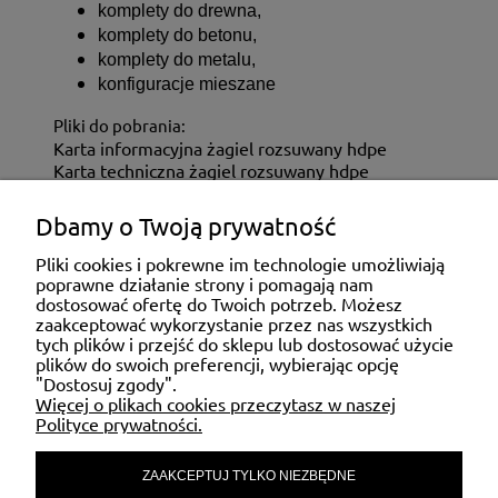
komplety do drewna,
komplety do betonu,
komplety do metalu,
konfiguracje mieszane
Pliki do pobrania:
Karta informacyjna żagiel rozsuwany hdpe
Karta techniczna żagiel rozsuwany hdpe
Dbamy o Twoją prywatność
ZAKUPY
Pliki cookies i pokrewne im technologie umożliwiają
poprawne działanie strony i pomagają nam
dostosować ofertę do Twoich potrzeb. Możesz
MOJE KONTO
zaakceptować wykorzystanie przez nas wszystkich
tych plików i przejść do sklepu lub dostosować użycie
plików do swoich preferencji, wybierając opcję
"Dostosuj zgody".
POMOC
Więcej o plikach cookies przeczytasz w naszej
Polityce prywatności.
ZAAKCEPTUJ TYLKO NIEZBĘDNE
MATERIAŁY INFORMACYJNE