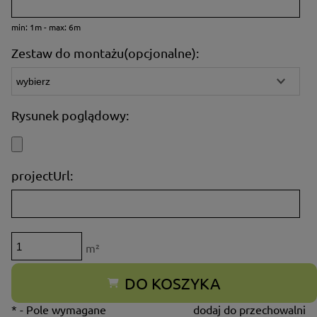
min: 1m - max: 6m
Zestaw do montażu(opcjonalne):
Rysunek poglądowy:
projectUrl:
m²
DO KOSZYKA
*
- Pole wymagane
dodaj do przechowalni