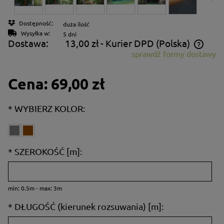
Dostępność:
duża ilość
Wysyłka w:
5 dni
Dostawa:
13,00 zł
- Kurier DPD
(Polska)
sprawdź formy dostawy
Cena nie zawiera ewentualnych kosztów płatności
Cena:
69,00 zł
*
WYBIERZ KOLOR:
*
SZEROKOŚĆ [m]:
min: 0.5m - max: 3m
*
DŁUGOŚĆ (kierunek rozsuwania) [m]: