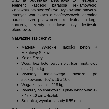
Stabilna
podstawa betonowa
to niezbędny
element każdego parasola reklamowego.
Zapewnia bezpieczeństwo użytkowania nawet w
trudnych warunkach atmosferycznych, chroniąc
parasol przed przewróceniem. Idealna na targi,
koncerty, eventy sportowe czy festiwale
plenerowe.
Najważniejsze cechy:
Materiał: Wysokiej jakości beton +
Metalowy Stelaż
Kolor: Szary
Waga bez betonowych płyt [sam metalowy
stelaż] – 4 kg
Wymiary metalowego stelaża po
spakowaniu: 107 x 16 x 16 cm
Waga z płytami – 118 kg
Wymiary po spakowaniu płyty betonowe: 42
x 42 x 10 cm x 4sztuk
Średnica, wymiar nasady fi 55 mm