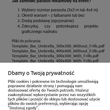
Jak zamówić parasol reklamowy na event?
Wybierz rozmiar parasola (3x3 m lub 4x4 m)
Określ wariant – z falbanami lub bez
Dodaj podstawę (opcjonalnie)
Zdecyduj, czy potrzebujesz projektu
graficznego nadruku
Pliki do pobrania:
Template_Bar_Umbrella_300x300_Without_Frills.pdf
Template_Bar_Umbrella_400x400_Without_Frills.pdf
Template_Bar_Umbrella_300x300_With_Frills.pdf
Template_Bar_Umbrella_400x400_With_Frills.pdf
Dbamy o Twoją prywatność
ZAKUPY
Pliki cookies i pokrewne im technologie umożliwiają
poprawne działanie strony i pomagają nam
dostosować ofertę do Twoich potrzeb. Możesz
MOJE KONTO
zaakceptować wykorzystanie przez nas wszystkich
tych plików i przejść do sklepu lub dostosować użycie
plików do swoich preferencji, wybierając opcję
"Dostosuj zgody".