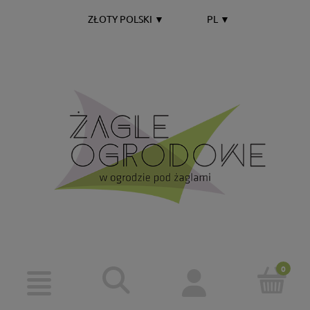
ZŁOTY POLSKI
▼
PL
▼