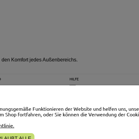
 den Komfort jedes Außenbereichs.
O
HILFE
ungen
FAQ
Materialproben
nungsgemäße Funktionieren der Website und helfen uns, unse
ungen
Blog
em Shop fortfahren, oder Sie können die Verwendung der Cook
tlinie.
RLAUBT ALLE