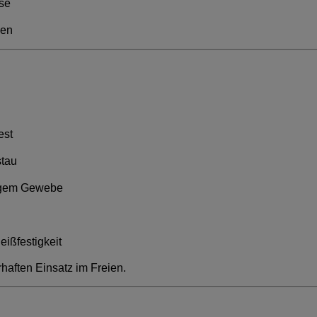
sse
sen
est
stau
sigem Gewebe
eißfestigkeit
haften Einsatz im Freien.