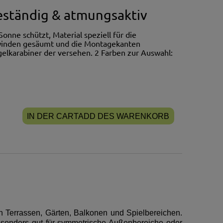
ständig & atmungsaktiv
onne schützt, Material speziell für die
Gewinden gesäumt und die Montagekanten
egelkarabiner der versehen. 2 Farben zur Auswahl:
IN DER CARTADD DES WARENKORB
n Terrassen, Gärten, Balkonen und Spielbereichen.
esonders gut für symmetrische Außenbereiche oder