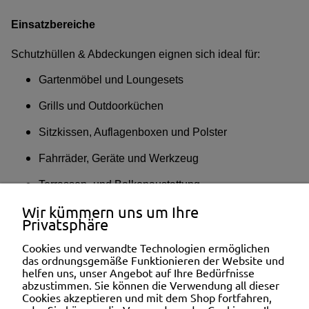
Einsatzbereiche
Schutzhüllen & Abdeckungen eignen sich ideal für:
Gartenmöbel und Loungesets
Grills und Outdoorküchen
Sitzkissen, Auflagenboxen und Polster
Fahrräder, Geräte und Werkzeug
Terrassen- und Balkonaustattung
Wir kümmern uns um Ihre
Poolzubehör und Hobbyflächen
Privatsphäre
Sie sichern Ihre Outdoor-Ausstattung zuverlässig gegen
Cookies und verwandte Technologien ermöglichen
Witterungseinflüsse und erhöhen deren Nutzungsdauer.
das ordnungsgemäße Funktionieren der Website und
helfen uns, unser Angebot auf Ihre Bedürfnisse
abzustimmen. Sie können die Verwendung all dieser
INFORMATION
Cookies akzeptieren und mit dem Shop fortfahren,