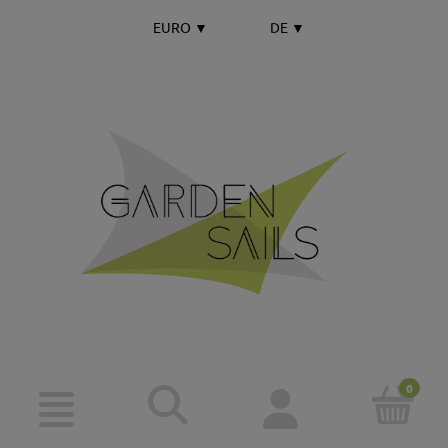
EURO
▼
DE
▼