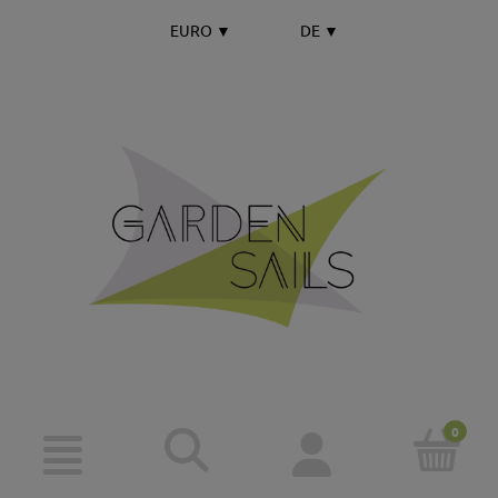
EURO
▼
DE
▼