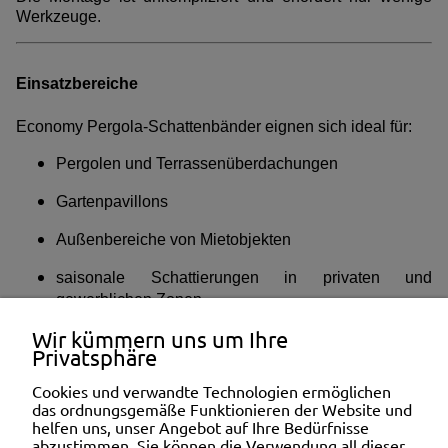
Werkzeuge.
Einsatzbereiche
Economy Pergola-Schattenbänder eignen sich ideal für:
Pergolen und Terrassenüberdachungen
Gartenpavillons
Außenbereiche von Mietobjekten
saisonale Schattierungen in privaten und
gewerblichen Zonen
Wir kümmern uns um Ihre
Pool- und Loungebereiche
Privatsphäre
Sie schaffen eine angenehme Beschattung und
Cookies und verwandte Technologien ermöglichen
verbessern den Komfort im Außenbereich.
das ordnungsgemäße Funktionieren der Website und
helfen uns, unser Angebot auf Ihre Bedürfnisse
abzustimmen. Sie können die Verwendung all dieser