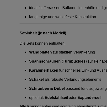
ideal für Terrassen, Balkone, Innenhöfe und
langlebige und wetterfeste Konstruktion
Set-Inhalt (je nach Modell)
Die Sets können enthalten:
Wandplatten
zur stabilen Verankerung
Spannschrauben (Turnbuckles)
zur Feinab
Karabinerhaken
für schnelles Ein- und Aus
Schäkel
als robuste Verbindungselemente
Schrauben & Dübel
passend für das jeweili
optional:
Edelstahlseil
oder
Expanderseil
Alle Komponenten sind sorgfältig abgestimmt, um 