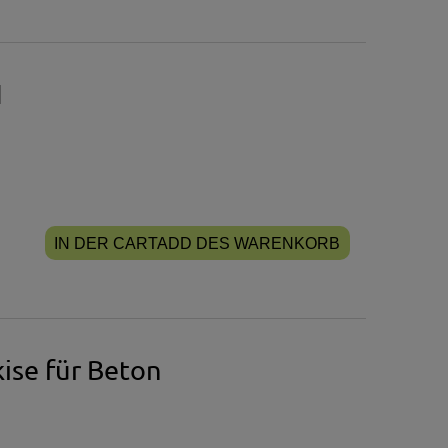
N
IN DER CARTADD DES WARENKORB
ise für Beton