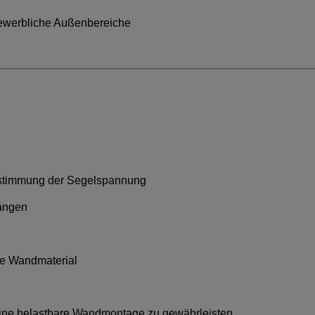
 gewerbliche Außenbereiche
stimmung der Segelspannung
hängen
ge Wandmaterial
eine belastbare Wandmontage zu gewährleisten.