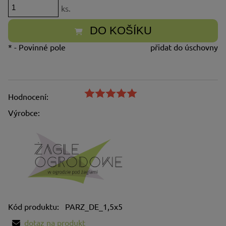
ks.
DO KOŠÍKU
*
- Povinné pole
přidat do úschovny
Hodnocení:
Výrobce:
Kód produktu:
PARZ_DE_1,5x5
dotaz na produkt