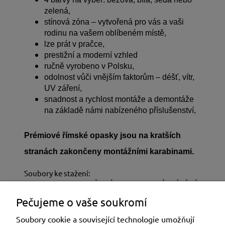
zelená,
stínová zóna – vytvořená pro vás a vaši
rodinu na vašem oblíbeném místě,
lze prát v pračce,
prestižní a moderní vzhled
ručně vyrobeno v Polsku,
odolnost vůči vnějším faktorům – déšť, vítr,
UV záření,
snadnost a rychlost montáže a demontáže
na základě námi nabízeného příslušenství,
Prémiové římské opasky jsou na kratších
stranách zakončeny montážními karabinami.
Soubory ke stažení:
CS_KI_215_VODOTĚSNÝ PROPLETENÉ STÍNĚNÍ
NA TERASU.pdf
Pečujeme o vaše soukromí
CS_KU_215_VODOTĚSNÝ PROPLETENÉ STÍNĚNÍ
NA TERASU.pdf
Soubory cookie a související technologie umožňují