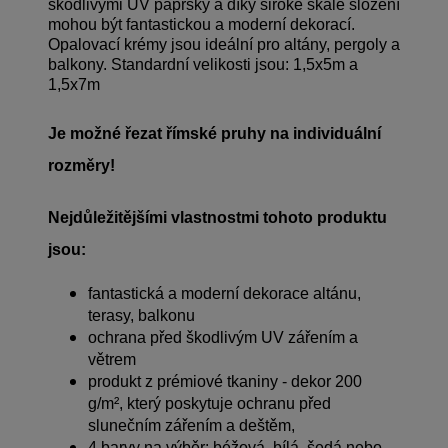
škodlivými UV paprsky a díky široké škále složení
mohou být fantastickou a moderní dekorací.
Opalovací krémy jsou ideální pro altány, pergoly a
balkony. Standardní velikosti jsou: 1,5x5m a
1,5x7m
Je možné řezat římské pruhy na individuální
rozměry!
Nejdůležitějšími vlastnostmi tohoto produktu
jsou:
fantastická a moderní dekorace altánu,
terasy, balkonu
ochrana před škodlivým UV zářením a
větrem
produkt z prémiové tkaniny - dekor 200
g/m², který poskytuje ochranu před
slunečním zářením a deštěm,
4 barvy na výběr: béžová, bílá, šedá nebo