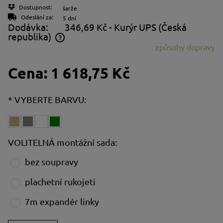
Dostupnost:
šarže
Odeslání za:
5 dní
Dodávka:
346,69 Kč
- Kurýr UPS
(Česká
republika)
způsoby dopravy
Cena neobsahuje případné náklady na platbu
Cena:
1 618,75 Kč
*
VYBERTE BARVU:
VOLITELNÁ montážní sada:
bez soupravy
plachetní rukojeti
7m expandér linky