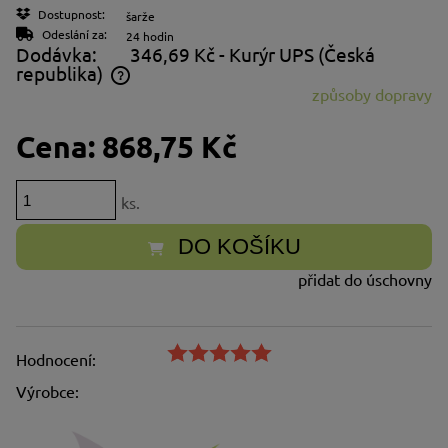
Dostupnost:
šarže
Odeslání za:
24 hodin
Dodávka:
346,69 Kč
- Kurýr UPS
(Česká
republika)
způsoby dopravy
Cena neobsahuje případné náklady na platbu
Cena:
868,75 Kč
ks.
DO KOŠÍKU
přidat do úschovny
Hodnocení:
Výrobce: