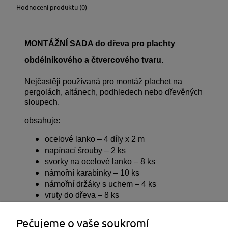
Hodnocení produktu (0)
MONTÁŽNÍ SADA do dřeva pro plachty
obdélníkového a čtvercového tvaru.
Nejčastěji používaná pro montáž plachet na
pergolách, altánech, podhledech nebo dřevěných
sloupech.
obsahuje:
ocelové lanko – 4 díly x 2 m
napínací šrouby – 2 ks
svorky na ocelové lanko – 8 ks
námořní karabinky – 10 ks
námořní držáky s uchem – 4 ks
vruty do dřeva – 8 ks
Soubory ke stažení:
Pečujeme o vaše soukromí
CS_KU_90_PŘÍSLUŠENSTVÍ K MONTÁŽI