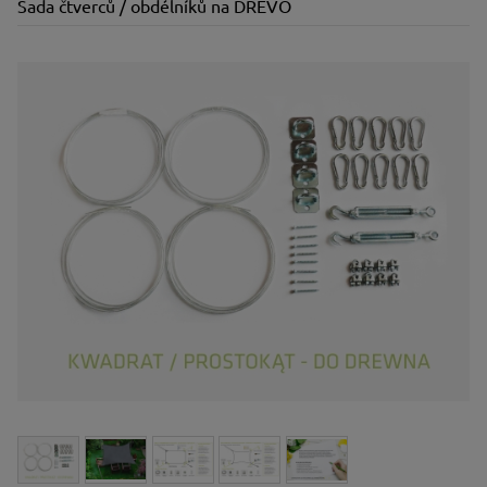
Sada čtverců / obdélníků na DŘEVO