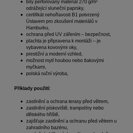
bílý perforovaný materiál 270 g/m²
odrážející sluneční paprsky,
certifikát nehořlavosti B1 potvrzený
Ústavem pro zkoušení materiálů v
Hamburku,
ochrana před UV zářením – bezpečnost,
plachta je připravena k montáži – je
vybavena kovovými oky,
prestižní a moderní vzhled,
možnost mytí houbou nebo tlakovými
myčkami,
polská ruční výroba,
Příklady použití:
zastínění a ochrana terasy před větrem,
zastínění pískoviště, trampolíny nebo
dětského hřiště,
zajišťuje zastínění a ochranu před větrem u
zahradního bazénu,