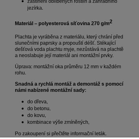
zastínění oblíbených rostlin a zahradního
jezírka.
2
Materiál – polyesterová síťovina 270 g/m
Plachta je vyráběna z materiálu, který chrání před
slunečními paprsky a propouští déšť. Stékající
dešťová voda plachtu myje, nezůstává na plachtě
a neoslabuje její materiál ani montážní prvky.
Úprava: montážní oka průměru 12 mm v každém
rohu.
Snadná a rychlá montáž a demontáž s pomocí
námi nabízené montážní sady:
do dřeva,
do betonu,
do kovu,
kombinace výše zmíněných,
Po zakoupení si přečtěte informační leták.