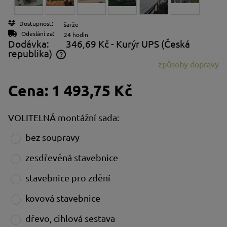
Dostupnost:
šarže
Odeslání za:
24 hodin
Dodávka:
346,69 Kč
- Kurýr UPS
(Česká
republika)
způsoby dopravy
Cena neobsahuje případné náklady na platbu
Cena:
1 493,75 Kč
VOLITELNÁ montážní sada:
bez soupravy
zesdřevěná stavebnice
stavebnice pro zdění
kovová stavebnice
dřevo, cihlová sestava