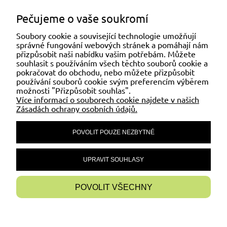
Soubory ke stažení:
Pečujeme o vaše soukromí
CS_KI_195_STÍNÍCÍ PLACHTY EKONOMICKÉ.pdf
CS_KU_195_STÍNÍCÍ PLACHTY EKONOMICKÉ.pdf
Soubory cookie a související technologie umožňují
správné fungování webových stránek a pomáhají nám
přizpůsobit naši nabídku vašim potřebám. Můžete
SLUŽBY ZÁKAZNÍKŮM
souhlasit s používáním všech těchto souborů cookie a
pokračovat do obchodu, nebo můžete přizpůsobit
používání souborů cookie svým preferencím výběrem
možnosti "Přizpůsobit souhlas".
MŮJ ÚČET
Více informací o souborech cookie najdete v našich
Zásadách ochrany osobních údajů.
POVOLIT POUZE NEZBYTNÉ
ČASTÉ DOTAZY
UPRAVIT SOUHLASY
INFORMACE
POVOLIT VŠECHNY
ZOBRAZIT PLNOU VERZI STRÁNKY