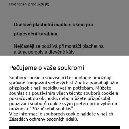
Hodnocení produktu (0)
Ocelové plachetní madlo s okem pro
připevnění karabiny.
Nejčastěji se používá při montáži plachet na
altány, pergoly a dřevěné kůly
Soubory ke stažení:
Pečujeme o vaše soukromí
CS_KU_90_PŘÍSLUŠENSTVÍ K MONTÁŽI
PLACHET.pdf
Soubory cookie a související technologie umožňují
správné fungování webových stránek a pomáhají nám
přizpůsobit naši nabídku vašim potřebám. Můžete
SLUŽBY ZÁKAZNÍKŮM
souhlasit s používáním všech těchto souborů cookie a
pokračovat do obchodu, nebo můžete přizpůsobit
používání souborů cookie svým preferencím výběrem
možnosti "Přizpůsobit souhlas".
MŮJ ÚČET
Více informací o souborech cookie najdete v našich
Zásadách ochrany osobních údajů.