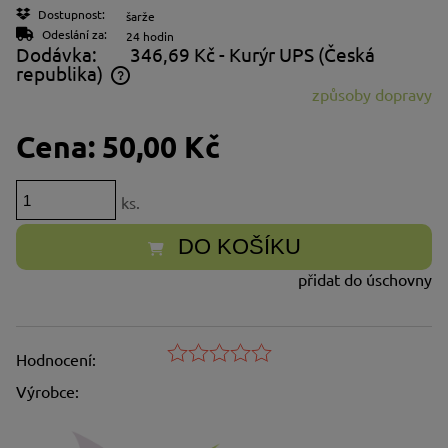
Dostupnost:
šarže
Odeslání za:
24 hodin
Dodávka:
346,69 Kč
- Kurýr UPS
(Česká
republika)
způsoby dopravy
Cena neobsahuje případné náklady na platbu
Cena:
50,00 Kč
ks.
DO KOŠÍKU
přidat do úschovny
Hodnocení:
Výrobce: