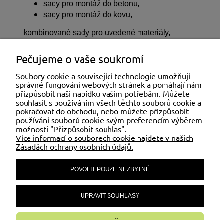
sady pro montáž do betonu,
sady pro montáž do kovu,
kombinované sady pro uvedené materiály,
Soubory ke stažení:
Pečujeme o vaše soukromí
CS_KI_212_STÍNÍCÍ VODOTĚSNÝ PLACHTY.pdf
CS_KU_212_STÍNÍCÍ VODOTĚSNÝ PLACHTY.pdf
Soubory cookie a související technologie umožňují
správné fungování webových stránek a pomáhají nám
přizpůsobit naši nabídku vašim potřebám. Můžete
SLUŽBY ZÁKAZNÍKŮM
souhlasit s používáním všech těchto souborů cookie a
pokračovat do obchodu, nebo můžete přizpůsobit
používání souborů cookie svým preferencím výběrem
možnosti "Přizpůsobit souhlas".
MŮJ ÚČET
Více informací o souborech cookie najdete v našich
Zásadách ochrany osobních údajů.
POVOLIT POUZE NEZBYTNÉ
ČASTÉ DOTAZY
UPRAVIT SOUHLASY
INFORMACE