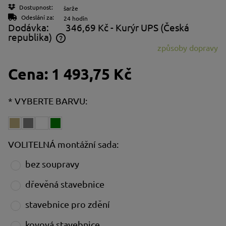
Dostupnost:
šarže
Odeslání za:
24 hodin
Dodávka:
346,69 Kč
- Kurýr UPS
(Česká
republika)
způsoby dopravy
Cena neobsahuje případné náklady na platbu
Cena:
1 493,75 Kč
*
VYBERTE BARVU:
VOLITELNÁ montážní sada:
bez soupravy
dřevěná stavebnice
stavebnice pro zdění
kovová stavebnice