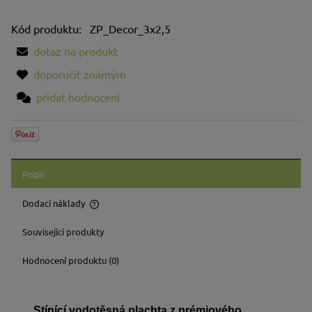
Kód produktu:
ZP_Decor_3x2,5
dotaz na produkt
doporučit známým
přidat hodnocení
Popis
Dodací náklady
Cena neobsahuje případné náklady na platbu
Související produkty
Hodnocení produktu (0)
Stínící vodotěsná plachta z prémiového