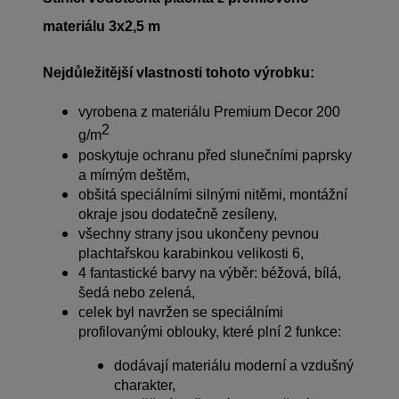
materiálu 3x2,5 m
Nejdůležitější vlastnosti tohoto výrobku:
vyrobena z materiálu Premium Decor 200
2
g/m
poskytuje ochranu před slunečními paprsky
a mírným deštěm,
obšitá speciálními silnými nitěmi, montážní
okraje jsou dodatečně zesíleny,
všechny strany jsou ukončeny pevnou
plachtařskou karabinkou velikosti 6,
4 fantastické barvy na výběr: béžová, bílá,
šedá nebo zelená,
celek byl navržen se speciálními
profilovanými oblouky, které plní 2 funkce:
dodávají materiálu moderní a vzdušný
charakter,