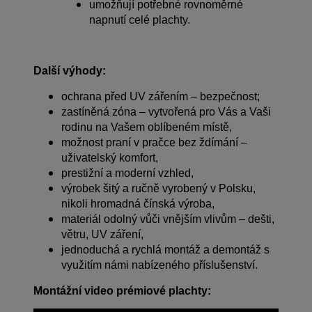
umožňují potřebné rovnoměrné
napnutí celé plachty.
Další výhody:
ochrana před UV zářením – bezpečnost;
zastíněná zóna – vytvořená pro Vás a Vaši
rodinu na Vašem oblíbeném místě,
možnost praní v pračce bez ždímání –
uživatelský komfort,
prestižní a moderní vzhled,
výrobek šitý a ručně vyrobený v Polsku,
nikoli hromadná čínská výroba,
materiál odolný vůči vnějším vlivům – dešti,
větru, UV záření,
jednoduchá a rychlá montáž a demontáž s
využitím námi nabízeného příslušenství.
Montážní video prémiové plachty: