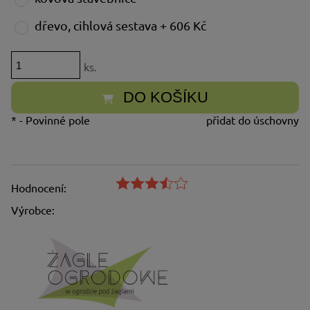
dřevo, cihlová sestava + 606 Kč
ks.
DO KOŠÍKU
*
- Povinné pole
přidat do úschovny
Hodnocení:
Výrobce: