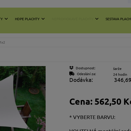
TY
HDPE PLACHTY
NEPROMOKAVÉ PLACHTY
SESTAVA PLACH
 1x2
Dostupnost:
šarže
Odeslání za:
24 hodin
Dodávka:
346,69
Cena:
562,50 K
*
VYBERTE BARVU:
VOLITELNÁ montážní sada