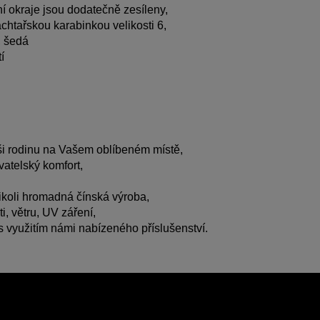
ní okraje jsou dodatečně zesíleny,
htařskou karabinkou velikosti 6,
á, šedá
í
ši rodinu na Vašem oblíbeném místě,
vatelský komfort,
nikoli hromadná čínská výroba,
i, větru, UV záření,
 využitím námi nabízeného příslušenství.