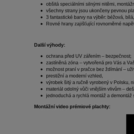
obšitá speciálními silnými nitěmi, montáž
všechny strany jsou ukončeny pevnou plac
3 fantastické barvy na výběr: béžová, bíl
Rovné hrany zajišťující rovnoměrné napět
Další výhody:
ochrana před UV zářením – bezpečnost;
zastíněná zóna – vytvořená pro Vás a Va
možnost praní v pračce bez ždímání – uži
prestižní a moderní vzhled,
výrobek šitý a ručně vyrobený v Polsku, 
materiál odolný vůči vnějším vlivům – dešt
jednoduchá a rychlá montáž a demontáž s
Montážní video prémiové plachty: