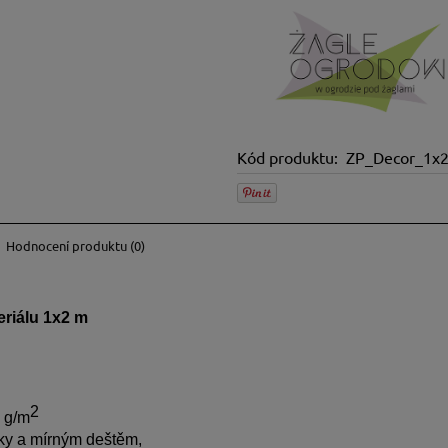
Kód produktu:
ZP_Decor_1x
Hodnocení produktu (0)
klady na
eriálu 1x2 m
2
 g/m
ky a mírným deštěm,