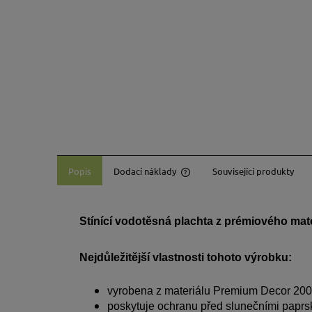
Popis
Dodací náklady
Související produkty
Cena neobsahuje případné ná
platbu
Stínící vodotěsná plachta z prémiového mat
Nejdůležitější vlastnosti tohoto výrobku:
vyrobena z materiálu Premium Decor 200
poskytuje ochranu před slunečními paprs