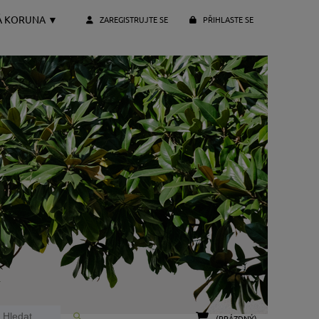
Á KORUNA
▼
ZAREGISTRUJTE SE
PŘIHLASTE SE
(PRÁZDNÝ)