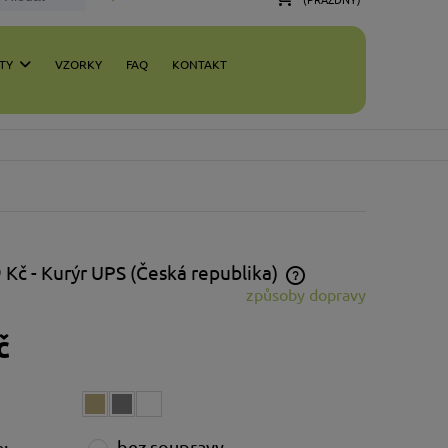
TY
VZORKY
FAQ
KONTAKT
 Kč
- Kurýr UPS
(Česká republika)
způsoby dopravy
Cena neobsahuje případné náklady na
č
platbu
bez soupravy
: