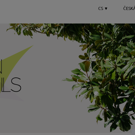
CS
▼
ČESK