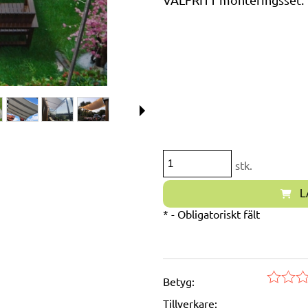
stk.
L
*
- Obligatoriskt fält
Betyg:
Tillverkare: