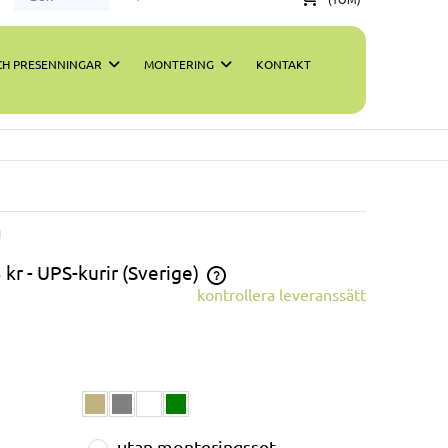
H PRESENNINGAR
MONTERING
KONTAKT
d
 kr
- UPS-kurir
(Sverige)
kontrollera leveranssätt
inkluderar inte eventuella
ngsavgifter
utan monteringsset