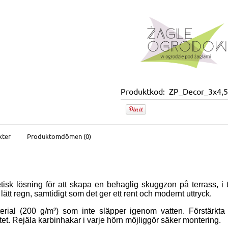
Produktkod:
ZP_Decor_3x4,5
kter
Produktomdömen (0)
ventuella
etisk lösning för att skapa en behaglig skuggzon på terrass, i 
ätt regn, samtidigt som det ger ett rent och modernt uttryck.
erial (200 g/m²) som inte släpper igenom vatten. Förstärkta 
tet. Rejäla karbinhakar i varje hörn möjliggör säker montering.