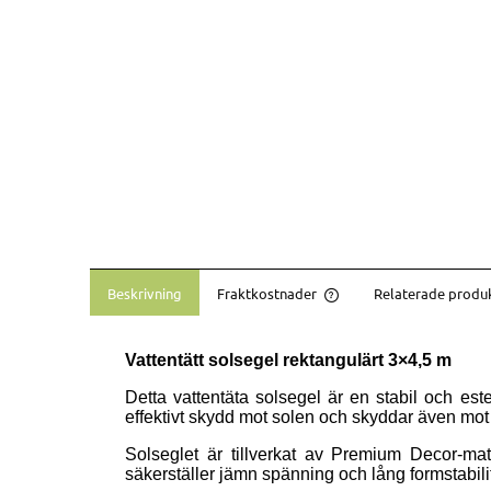
Beskrivning
Fraktkostnader
Relaterade produ
Priset inkluderar inte e
Vattentätt solsegel rektangulärt 3×4,5 m
betalningsavgifter
Detta vattentäta solsegel är en stabil och est
effektivt skydd mot solen och skyddar även mot l
Solseglet är tillverkat av Premium Decor-mat
säkerställer jämn spänning och lång formstabili