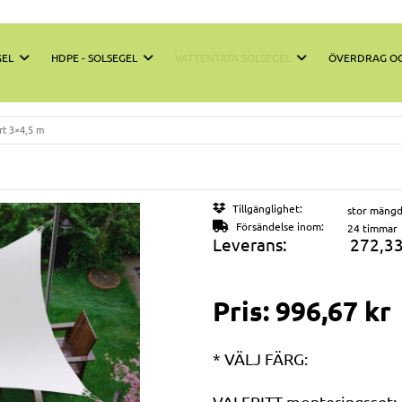
GEL
HDPE - SOLSEGEL
VATTENTÄTA SOLSEGEL
ÖVERDRAG OC
rt 3×4,5 m
Tillgänglighet:
stor mäng
Försändelse inom:
24 timmar
Leverans:
272,33
Priset 
Pris:
996,67 kr
betalni
*
VÄLJ FÄRG:
VALFRITT monteringsset: