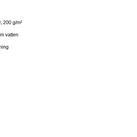
, 200 g/m²
om vatten
ning