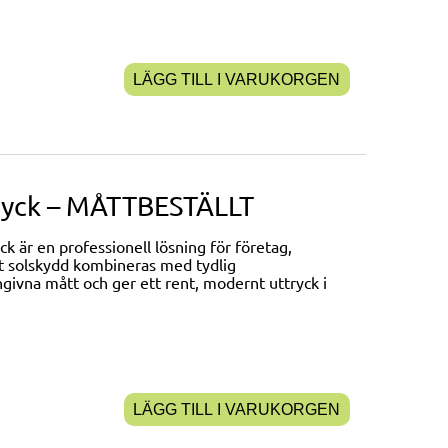
LÄGG TILL I VARUKORGEN
tryck – MÅTTBESTÄLLT
 är en professionell lösning för företag,
llt solskydd kombineras med tydlig
givna mått och ger ett rent, modernt uttryck i
LÄGG TILL I VARUKORGEN