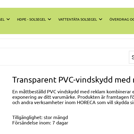
GEL
HDPE - SOLSEGEL
VATTENTÄTA SOLSEGEL
ÖVERDRAG OC
Transparent PVC-vindskydd med
En måttbeställd PVC vindskydd med reklam kombinerar ef
exponering av ditt varumärke. Produkten är framtagen för
och andra verksamheter inom HORECA som vill skydda sin
Tillgänglighet:
stor mängd
Försändelse inom:
7 dagar