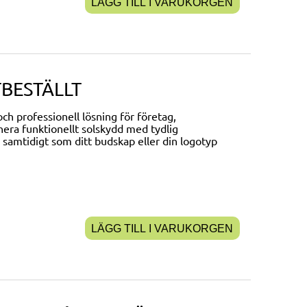
LÄGG TILL I VARUKORGEN
TBESTÄLLT
ch professionell lösning för företag,
inera funktionellt solskydd med tydlig
samtidigt som ditt budskap eller din logotyp
LÄGG TILL I VARUKORGEN