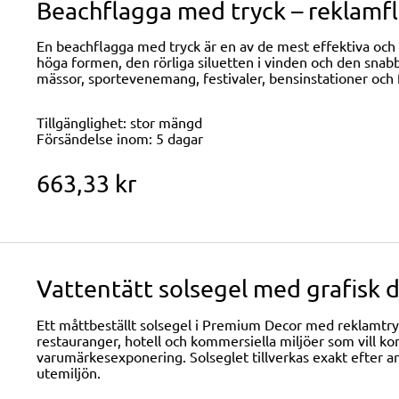
Beachflagga med tryck – rekla
En beachflagga med tryck är en av de mest effektiva och
höga formen, den rörliga siluetten i vinden och den snabb
mässor, sportevenemang, festivaler, bensinstationer och
Tillgänglighet:
stor mängd
Försändelse inom:
5 dagar
663,33 kr
Vattentätt solsegel med grafisk
Ett måttbeställt solsegel i Premium Decor med reklamtryck
restauranger, hotell och kommersiella miljöer som vill k
varumärkesexponering. Solseglet tillverkas exakt efter an
utemiljön.