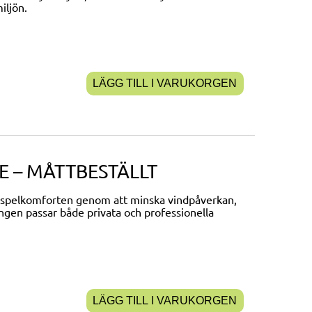
iljön.
LÄGG TILL I VARUKORGEN
DPE – MÅTTBESTÄLLT
ra spelkomforten genom att minska vindpåverkan,
ngen passar både privata och professionella
LÄGG TILL I VARUKORGEN