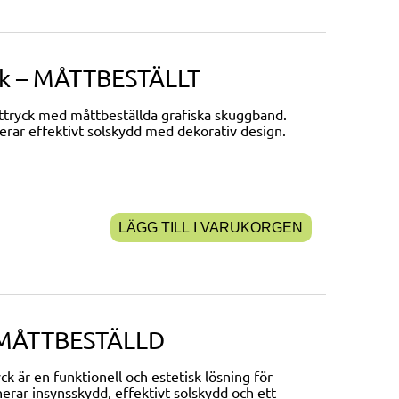
tak – MÅTTBESTÄLLT
 uttryck med måttbeställda grafiska skuggband.
erar effektivt solskydd med dekorativ design.
LÄGG TILL I VARUKORGEN
– MÅTTBESTÄLLD
 är en funktionell och estetisk lösning för
nerar insynsskydd, effektivt solskydd och ett