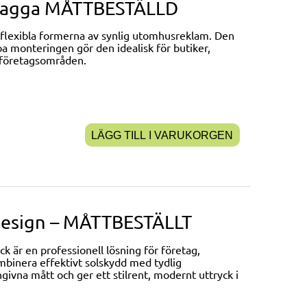
mflagga MÅTTBESTÄLLD
 flexibla formerna av synlig utomhusreklam. Den
a monteringen gör den idealisk för butiker,
 företagsområden.
LÄGG TILL I VARUKORGEN
 design – MÅTTBESTÄLLT
 är en professionell lösning för företag,
ombinera effektivt solskydd med tydlig
givna mått och ger ett stilrent, modernt uttryck i