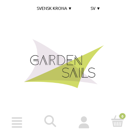
SVENSK KRONA
▼
SV
▼