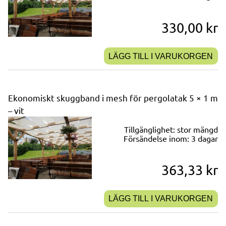
330,00 kr
LÄGG TILL I VARUKORGEN
Ekonomiskt skuggband i mesh för pergolatak 5 × 1 m
– vit
Tillgänglighet:
stor mängd
Försändelse inom:
3 dagar
363,33 kr
LÄGG TILL I VARUKORGEN