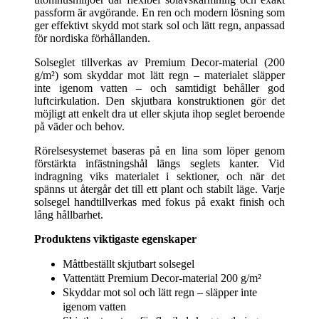
passform är avgörande. En ren och modern lösning som
ger effektivt skydd mot stark sol och lätt regn, anpassad
för nordiska förhållanden.
Solseglet tillverkas av Premium Decor-material (200
g/m²) som skyddar mot lätt regn – materialet släpper
inte igenom vatten – och samtidigt behåller god
luftcirkulation. Den skjutbara konstruktionen gör det
möjligt att enkelt dra ut eller skjuta ihop seglet beroende
på väder och behov.
Rörelsesystemet baseras på en lina som löper genom
förstärkta infästningshål längs seglets kanter. Vid
indragning viks materialet i sektioner, och när det
spänns ut återgår det till ett plant och stabilt läge. Varje
solsegel handtillverkas med fokus på exakt finish och
lång hållbarhet.
Produktens viktigaste egenskaper
Måttbeställt skjutbart solsegel
Vattentätt Premium Decor-material 200 g/m²
Skyddar mot sol och lätt regn – släpper inte
igenom vatten