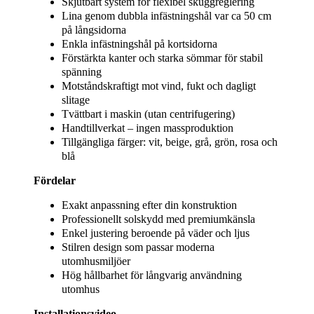
Skjutbart system för flexibel skuggreglering
Lina genom dubbla infästningshål var ca 50 cm
på långsidorna
Enkla infästningshål på kortsidorna
Förstärkta kanter och starka sömmar för stabil
spänning
Motståndskraftigt mot vind, fukt och dagligt
slitage
Tvättbart i maskin (utan centrifugering)
Handtillverkat – ingen massproduktion
Tillgängliga färger: vit, beige, grå, grön, rosa och
blå
Fördelar
Exakt anpassning efter din konstruktion
Professionellt solskydd med premiumkänsla
Enkel justering beroende på väder och ljus
Stilren design som passar moderna
utomhusmiljöer
Hög hållbarhet för långvarig användning
utomhus
Installationsvideo