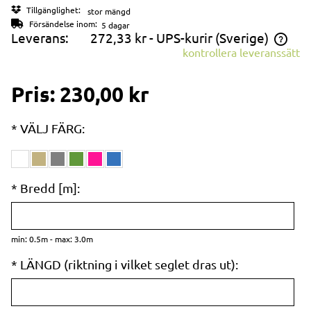
Tillgänglighet:
stor mängd
Försändelse inom:
5 dagar
Leverans:
272,33 kr
- UPS-kurir
(Sverige)
kontrollera leveranssätt
Priset inkluderar inte eventuella betalningsavgifter
Pris:
230,00 kr
*
VÄLJ FÄRG:
*
Bredd [m]:
min: 0.5m - max: 3.0m
*
LÄNGD (riktning i vilket seglet dras ut):