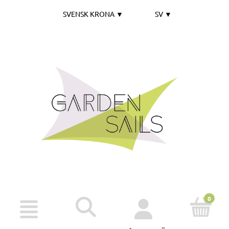
SVENSK KRONA
▼
SV
▼