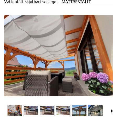
Vattentätt skjutbart solsegel – MÅTTBESTÄLLT