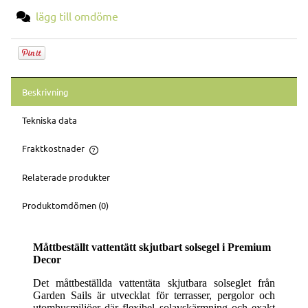
lägg till omdöme
Beskrivning
Tekniska data
Fraktkostnader
Priset inkluderar inte eventuella betalningsavgifter
Relaterade produkter
Produktomdömen (0)
Måttbeställt vattentätt skjutbart solsegel i Premium
Decor
Det måttbeställda vattentäta skjutbara solseglet från
Garden Sails är utvecklat för terrasser, pergolor och
utomhusmiljöer där flexibel solavskärmning och exakt