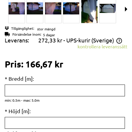
Tillgänglighet:
stor mängd
Försändelse inom:
5 dagar
Leverans:
272,33 kr
- UPS-kurir
(Sverige)
kontrollera leveranssätt
Priset inkluderar inte eventuella betalningsavgifter
Pris:
166,67 kr
*
Bredd [m]:
min: 0.5m - max: 5.0m
*
Höjd [m]: