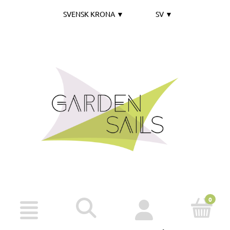
SVENSK KRONA
▼
SV
▼