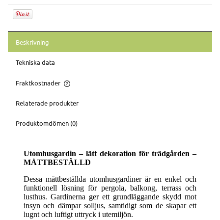
Beskrivning
Tekniska data
Fraktkostnader
Priset inkluderar inte eventuella betalningsavgifter
Relaterade produkter
Produktomdömen (0)
Utomhusgardin – lätt dekoration för trädgården –
MÅTTBESTÄLLD
Dessa måttbeställda utomhusgardiner är en enkel och
funktionell lösning för pergola, balkong, terrass och
lusthus. Gardinerna ger ett grundläggande skydd mot
insyn och dämpar solljus, samtidigt som de skapar ett
lugnt och luftigt uttryck i utemiljön.