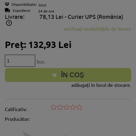
Disponibilitate:
lotul
Expediere:
24 de ore
Livrare:
78,13 Lei
- Curier UPS
(România)
verificați modalitățile de livrare
Prețul nu include eventualele costuri aferente plăților
Preț:
132,93 Lei
buc.
ÎN COȘ
adăugați în locul de stocare.
Calificativ:
Producător: