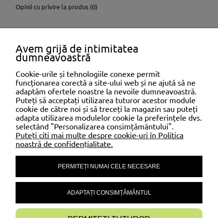
Opinii cu privire la produs (0)
Ștecher de perete cu cârlig fi
Avem grijă de intimitatea
12mm, lungime 6cm
dumneavoastră
Cookie-urile și tehnologiile conexe permit
funcționarea corectă a site-ului web și ne ajută să ne
adaptăm ofertele noastre la nevoile dumneavoastră.
SHOPPING
Puteți să acceptați utilizarea tuturor acestor module
cookie de către noi și să treceți la magazin sau puteți
adapta utilizarea modulelor cookie la preferințele dvs.
selectând "Personalizarea consimțământului".
AJUTOR
Puteți citi mai multe despre cookie-uri în Politica
noastră de confidențialitate.
PERMITEȚI NUMAI CELE NECESARE
CONTUL MEU
ADAPTAȚI CONSIMȚĂMÂNTUL
INFORMAȚII