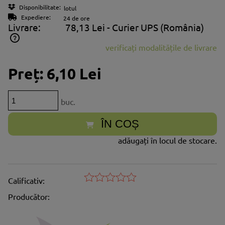
Disponibilitate:
lotul
Expediere:
24 de ore
Livrare:
78,13 Lei
- Curier UPS
(România)
verificați modalitățile de livrare
Prețul nu include eventualele costuri aferente plăților
Preț:
6,10 Lei
buc.
ÎN COȘ
adăugați în locul de stocare.
Calificativ:
Producător: