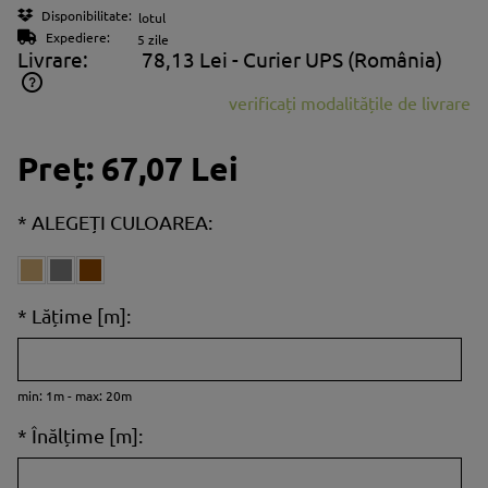
Disponibilitate:
lotul
Expediere:
5 zile
Livrare:
78,13 Lei
- Curier UPS
(România)
verificați modalitățile de livrare
Prețul nu include eventualele costuri aferente plăților
Preț:
67,07 Lei
*
ALEGEȚI CULOAREA:
*
Lățime [m]:
min: 1m - max: 20m
*
Înălțime [m]: