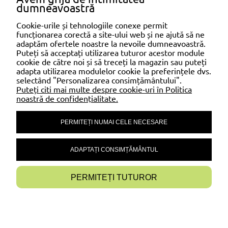
dumneavoastră
alegeți un kit de montaj, dacă este necesar.
Cookie-urile și tehnologiile conexe permit
funcționarea corectă a site-ului web și ne ajută să ne
adaptăm ofertele noastre la nevoile dumneavoastră.
SHOPPING
Puteți să acceptați utilizarea tuturor acestor module
cookie de către noi și să treceți la magazin sau puteți
adapta utilizarea modulelor cookie la preferințele dvs.
selectând "Personalizarea consimțământului".
AJUTOR
Puteți citi mai multe despre cookie-uri în Politica
noastră de confidențialitate.
PERMITEȚI NUMAI CELE NECESARE
CONTUL MEU
ADAPTAȚI CONSIMȚĂMÂNTUL
INFORMAȚII
PERMITEȚI TUTUROR
AFIȘAȚI VERSIUNEA COMPLETĂ A PAGINII