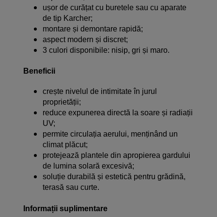
ușor de curățat cu buretele sau cu aparate
de tip Karcher;
montare și demontare rapidă;
aspect modern și discret;
3 culori disponibile: nisip, gri și maro.
Beneficii
crește nivelul de intimitate în jurul
proprietății;
reduce expunerea directă la soare și radiații
UV;
permite circulația aerului, menținând un
climat plăcut;
protejează plantele din apropierea gardului
de lumina solară excesivă;
soluție durabilă și estetică pentru grădină,
terasă sau curte.
Informații suplimentare