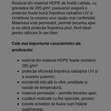
Realizat din material HDPE de înaltă calitate, cu
greutatea de 285 g/m², paravanul asigură o
protecție foarte bună împotriva radiațiilor UV și
contribuie la crearea unui spațiu mai confortabil.
Materialul este permeabil, permite trecerea apei
și nu oferă protecție împotriva ploii, fiind ideal
pentru utilizare în aer liber.
Cele mai importante caracteristici ale
produsului
realizat din material HDPE foarte rezistent,
285 g/m²;
protecție eficientă împotriva radiațiilor UV și
a soarelui puternic;
rezistență ridicată la vânt, umiditate și
variații de temperatură;
material permeabil – permite trecerea apei;
cusături realizate cu fire speciale, groase;
zonele ocheților de fixare sunt întărite
suplimentar;